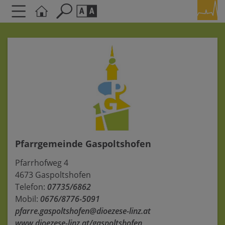
Seite durchsuchen nach ...
Barrierefreiheit Einstellungen
Schriftgröße
A
A
A
Kontrasteinstellungen
A
A
A
A
A
Pfarrgemeinde Gaspoltshofen
Pfarrhofweg 4
4673 Gaspoltshofen
Telefon:
07735/6862
Mobil:
0676/8776-5091
pfarre.gaspoltshofen@dioezese-linz.at
www.dioezese-linz.at/gaspoltshofen