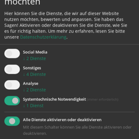
möchten
Hier können Sie die Dienste, die wir auf dieser Website
nutzen möchten, bewerten und anpassen. Sie haben das
Sagen! Aktivieren oder deaktivieren Sie die Dienste, wie Sie
Peter Mittermair
es für richtig halten.
Um mehr zu erfahren, lesen Sie bitte
unsere
Datenschutzerklärung
.
Social Media
↓
2
Dienste
Sonstiges
Johann Mittermayr
↓
4
Dienste
Analyse
↓
2
Dienste
Systemtechnische Notwendigkeit
(immer erforderlich)
↓
1
Dienst
Erna Mühlleitner
Alle Dienste aktivieren oder deaktivieren
Mit diesem Schalter können Sie alle Dienste aktivieren oder
deaktivieren.