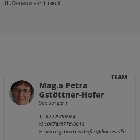
Hl. Donatus von Luxeuil
TEAM
Mag.a Petra
Gstöttner-Hofer
Seelsorgerin
T.:
07229/88964
M.:
0676/8776-3010
E.:
petra.gstoettner-hofer@dioezese-linz.at