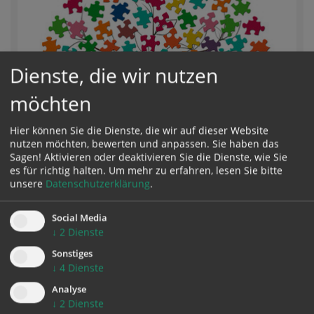
Dienste, die wir nutzen
möchten
Hier können Sie die Dienste, die wir auf dieser Website
nutzen möchten, bewerten und anpassen. Sie haben das
Sagen! Aktivieren oder deaktivieren Sie die Dienste, wie Sie
es für richtig halten.
Um mehr zu erfahren, lesen Sie bitte
unsere
Datenschutzerklärung
.
Social Media
↓
2
Dienste
714,00 KB
Sonstiges
Aktuelles Wochenprogramm
↓
4
Dienste
9. August - 16. August 2026
Analyse
↓
2
Dienste
Änderungen vorbehalten!