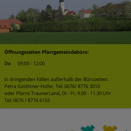
Öffnungszeiten Pfarrgemeindebüro:
Do
09:00 - 12:00
In dringenden Fällen außerhalb der Bürozeiten:
Petra Gstöttner-Hofer, Tel: 0676/ 8776 3010
oder Pfarre TraunerLand, Di - Fr, 9.00 - 11.30 Uhr
Tel: 0676 / 8776 6155