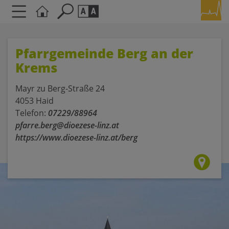
Seite durchsuchen nach ...
Barrierefreiheit Einstellungen
Pfarrgemeinde Berg an der
Schriftgröße
Krems
A
A
A
Mayr zu Berg-Straße 24
4053 Haid
Kontrasteinstellungen
Telefon:
07229/88964
pfarre.berg@dioezese-linz.at
A
A
A
A
A
https://www.dioezese-linz.at/berg