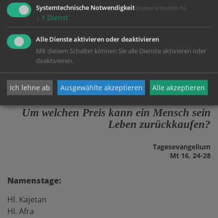
Systemtechnische Notwendigkeit
(immer erforderlich)
↓
1
Dienst
Alle Dienste aktivieren oder deaktivieren
Mit diesem Schalter können Sie alle Dienste aktivieren oder
deaktivieren.
FR.
07.8.26
Ich lehne ab
Ausgewählte akzeptieren
Alle akzeptieren
Um welchen Preis kann ein Mensch sein
Leben zurückkaufen?
Tages­evangelium
Mt 16, 24-28
Namenstage:
Hl. Kajetan
Hl. Afra