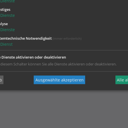
Dienste
Mi 9.00 - 11.00
stiges
Fr 9.00 - 11.00 und 14.00 - 17.00
Dienste
lyse
BESTELLEN VON MESSINTENTIONEN -
Dienste
DOWNLOADEN
temtechnische Notwendigkeit
(immer erforderlich)
Dienst
e Dienste aktivieren oder deaktivieren
 diesem Schalter können Sie alle Dienste aktivieren oder deaktivieren.
Ihr Kontakt zur
b
Ausgewählte akzeptieren
Alle 
Diözese Linz