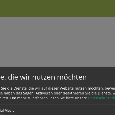
uchen nach ...
heit Einstellungen
Kontrasteinstellungen
A
A
A
A
A
A
e, die wir nutzen möchten
 Sie die Dienste, die wir auf dieser Website nutzen möchten, bewe
e haben das Sagen! Aktivieren oder deaktivieren Sie die Dienste, w
alten.
Um mehr zu erfahren, lesen Sie bitte unsere
Datenschutzerk
Öffnungszeiten des Pfarrbüros:
ial Media
Mo 14.00 - 17.00