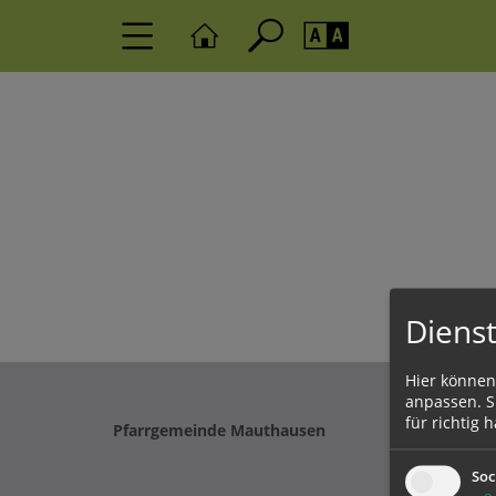
Seite durchs
Barrierefrei
Schriftgröße
A
A
Dienst
Hier können
anpassen. Si
für richtig h
Pfarrgemeinde Mauthausen
Soc