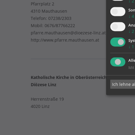
↓
2
Pfarrplatz 2
Son
4310 Mauthausen
↓
4
Telefon:
07238/2303
Mobil:
0676/87766222
Ana
↓
2
pfarre.mauthausen@dioezese-linz.at
http://www.pfarre.mauthausen.at
Sys
↓
1
All
Mit
Katholische Kirche in Oberösterreich
Ich lehne a
Diözese Linz
Herrenstraße 19
4020 Linz