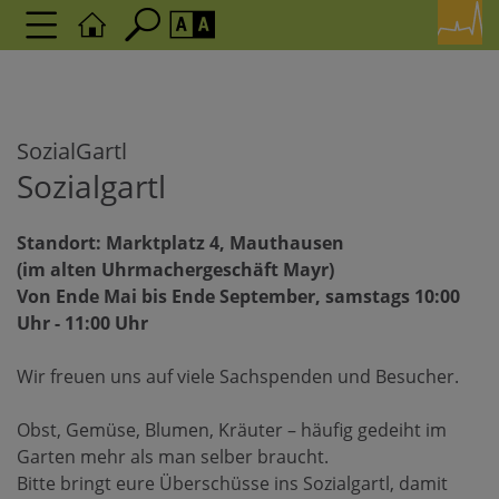
Seite durchsuchen nach ...
Barrierefreiheit Einstellungen
Schriftgröße
A
SozialGartl
A
A
Sozialgartl
Kontrasteinstellungen
Standort: Marktplatz 4, Mauthausen
(im alten Uhrmachergeschäft Mayr)
A
A
A
A
A
Von Ende Mai bis Ende September, samstags 10:00
Uhr - 11:00 Uhr
Wir freuen uns auf viele Sachspenden und Besucher.
Obst, Gemüse, Blumen, Kräuter – häufig gedeiht im
Garten mehr als man selber braucht.
Bitte bringt eure Überschüsse ins Sozialgartl, damit