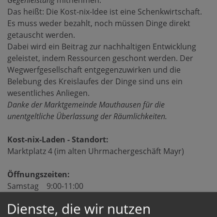
Gegenleistung
mitnehmen.
Das heißt: Die Kost-nix-Idee ist eine Schenkwirtschaft.
Es muss weder bezahlt, noch müssen Dinge direkt
getauscht werden.
Dabei wird ein Beitrag zur nachhaltigen Entwicklung
geleistet, indem Ressourcen geschont werden. Der
Wegwerfgesellschaft entgegenzuwirken und die
Belebung des Kreislaufes der Dinge sind uns ein
wesentliches Anliegen.
Danke der Marktgemeinde Mauthausen für die
unentgeltliche Überlassung der Räumlichkeiten.
Kost-nix-Laden - Standort:
Marktplatz 4 (im alten Uhrmachergeschäft Mayr)
Öffnungszeiten:
Samstag 9:00-11:00
Mittwoch 17:00-19:00
Dienste, die wir nutzen
Freitag 16:00 - 18:00