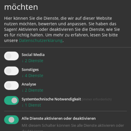
möchten
Annahmeregeln
!!! ANNAHME NUR WÄHREND DER ÖFFNUNGSZEITEN !!!
Hier können Sie die Dienste, die wir auf dieser Website
nutzen möchten, bewerten und anpassen. Sie haben das
Sagen! Aktivieren oder deaktivieren Sie die Dienste, wie Sie
Ansprechperson:
es für richtig halten.
Um mehr zu erfahren, lesen Sie bitte
Karin Christian, Tel.: 0676 77 33 242
unsere
Datenschutzerklärung
.
Damit der Laden gut funktionieren kann, haben wir
Social Media
ein paar Bitten:
↓
2
Dienste
• Sämtliche Gegenstände sind für den Eigenbedarf
Sonstiges
bestimmt und dürfen nicht veräußert werden.
↓
4
Dienste
• Nur Sachen bringen, die noch gebrauchsfähig sind
Analyse
• Keine großen und sperrigen Dinge
↓
2
Dienste
• Sachen nur in "Haushaltsmengen" bringen.
Systemtechnische Notwendigkeit
(immer erforderlich)
↓
1
Dienst
Kontakt
Kost-nix-Laden Mauthausen
Alle Dienste aktivieren oder deaktivieren
Caritasausschuss Mauthausen
Mit diesem Schalter können Sie alle Dienste aktivieren oder
Ansprechperson: