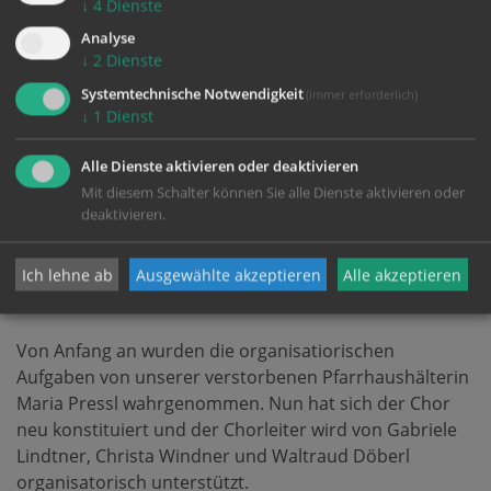
↓
4
Dienste
Mayrhofer aus der Kath. Frauenbewegung heraus ein
Frauenchor gegründet, dessen Aufgabe die würdige
Analyse
musikalische Gestaltung der Begräbnisgottesdienste
↓
2
Dienste
ist. In den ersten Jahren von der Organistin
Anna
Systemtechnische Notwendigkeit
(immer erforderlich)
Wagner
geleitet, wurde der Chor im Jahr 1992 von
↓
1
Dienst
Alfred Hochedlinger
übernommen und wird seither
von ihm geleitet.
Alle Dienste aktivieren oder deaktivieren
Mit diesem Schalter können Sie alle Dienste aktivieren oder
deaktivieren.
Weit über 1000 Begräbnisgottesdienste wurden schon
musikalisch umrahmt, den Verstorbenen zur Ehre, den
Trauernden als Trost und als musikalisches Gebet an
Ich lehne ab
Ausgewählte akzeptieren
Alle akzeptieren
Gott.
Von Anfang an wurden die organisatiorischen
Aufgaben von unserer verstorbenen Pfarrhaushälterin
Maria Pressl wahrgenommen. Nun hat sich der Chor
neu konstituiert und der Chorleiter wird von Gabriele
Lindtner, Christa Windner und Waltraud Döberl
organisatorisch unterstützt.