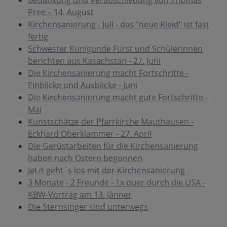
Bedankung und Verabschiedung von Thomas
Pree – 14. August
Kirchensanierung - Juli - das "neue Kleid" ist fast
fertig
Schwester Kunigunde Fürst und Schülerinnen
berichten aus Kasachstan - 27. Juni
Die Kirchensanierung macht Fortschritte -
Einblicke und Ausblicke - Juni
Die Kirchensanierung macht gute Fortschritte -
Mai
Kunstschätze der Pfarrkirche Mauthausen -
Eckhard Oberklammer - 27. April
Die Gerüstarbeiten für die Kirchensanierung
haben nach Ostern begonnen
Jetzt geht´s los mit der Kirchensanierung
3 Monate - 2 Freunde - 1x quer durch die USA -
KBW-Vortrag am 13. Jänner
Die Sternsinger sind unterwegs