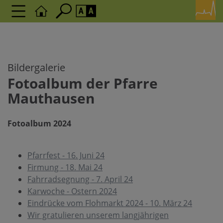
Seite durchsuchen nach ...
Barrierefreiheit Einstellungen
Schriftgröße
A
Bildergalerie
A
A
Fotoalbum der Pfarre
Mauthausen
Kontrasteinstellungen
Fotoalbum 2024
A
A
A
A
A
Pfarrfest - 16. Juni 24
Firmung - 18. Mai 24
Fahrradsegnung - 7. April 24
Karwoche - Ostern 2024
Eindrücke vom Flohmarkt 2024 - 10. März 24
Wir gratulieren unserem langjährigen