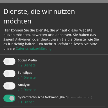
Dienste, die wir nutzen
möchten
Zustimmung erforderlich!
Bitte akzeptieren Sie
Cookies von Google Maps
und
laden Sie
die Seite neu
, um diesen Inhalt sehen zu können.
Hier können Sie die Dienste, die wir auf dieser Website
nutzen möchten, bewerten und anpassen. Sie haben das
Sagen! Aktivieren oder deaktivieren Sie die Dienste, wie Sie
es für richtig halten.
Um mehr zu erfahren, lesen Sie bitte
unsere
Datenschutzerklärung
.
zurück
Social Media
↓
2
Dienste
Sonstiges
↓
4
Dienste
Analyse
↓
2
Dienste
Systemtechnische Notwendigkeit
(immer erforderlich)
↓
1
Dienst
KONTAKT