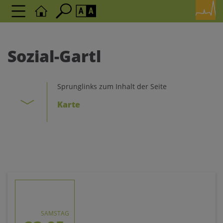
Seite durchsuchen nach ...
Barrierefreiheit Einstellungen
Schriftgröße
Sozial-Gartl
A
A
A
Sprunglinks zum Inhalt der Seite
Kontrasteinstellungen
Karte
A
A
A
A
A
SAMSTAG