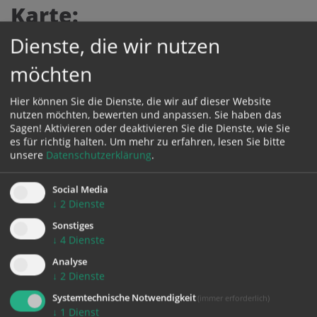
Karte:
Dienste, die wir nutzen
möchten
Zustimmung erforderlich!
Bitte akzeptieren Sie
Cookies von Google Maps
und
laden Sie
Hier können Sie die Dienste, die wir auf dieser Website
die Seite neu
, um diesen Inhalt sehen zu können.
nutzen möchten, bewerten und anpassen. Sie haben das
Sagen! Aktivieren oder deaktivieren Sie die Dienste, wie Sie
es für richtig halten.
Um mehr zu erfahren, lesen Sie bitte
unsere
Datenschutzerklärung
.
Social Media
zurück
↓
2
Dienste
Sonstiges
↓
4
Dienste
Analyse
↓
2
Dienste
Systemtechnische Notwendigkeit
(immer erforderlich)
↓
1
Dienst