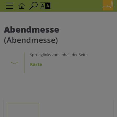
Seite durchsuchen nach ...
Barrierefreiheit Einstellungen
Schriftgröße
Abendmesse
A
A
(Abendmesse)
A
Kontrasteinstellungen
Sprunglinks zum Inhalt der Seite
Karte
A
A
A
A
A