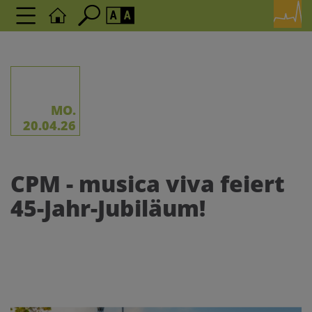
Seite durchsuchen nach ...
Barrierefreiheit Einstellungen
Schriftgröße
A
A
A
MO.
20.04.26
Kontrasteinstellungen
CPM - musica viva feiert
A
A
A
A
A
45-Jahr-Jubiläum!