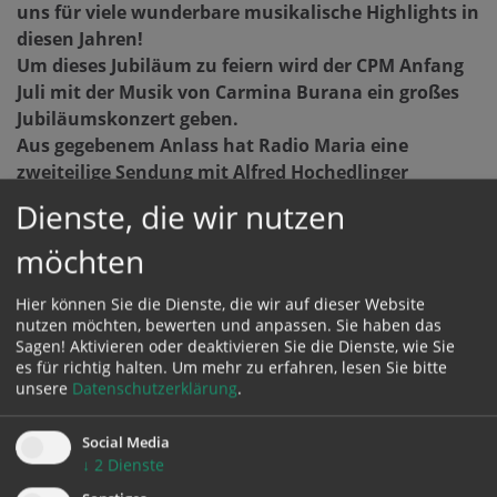
uns für viele wunderbare musikalische Highlights in
diesen Jahren!
Um dieses Jubiläum zu feiern wird der CPM Anfang
Juli mit der Musik von Carmina Burana ein großes
Jubiläumskonzert geben.
Aus gegebenem Anlass hat Radio Maria eine
zweiteilige Sendung mit Alfred Hochedlinger
gestaltet.
Dienste, die wir nutzen
Diese Sendungen können Sie hier "nachhören":
möchten
45 Jahre CPM - Sendung auf Radio Maria - Teil 1
45 Jahre CPM - Sendung auf Radio Maria - Teil 2
Hier können Sie die Dienste, die wir auf dieser Website
nutzen möchten, bewerten und anpassen. Sie haben das
Sagen! Aktivieren oder deaktivieren Sie die Dienste, wie Sie
es für richtig halten.
Um mehr zu erfahren, lesen Sie bitte
unsere
Datenschutzerklärung
.
Social Media
↓
2
Dienste