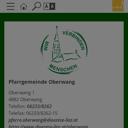
Seite durchsuchen nach ...
Barrierefreiheit Einstellungen
Schriftgröße
A
A
A
Kontrasteinstellungen
A
A
A
A
A
Pfarrgemeinde Oberwang
Oberwang 1
4882 Oberwang
Telefon:
06233/8262
Telefax: 06233/8262-15
pfarre.oberwang@dioezese-linz.at
https://www.dioezese-linz.at/oberwang