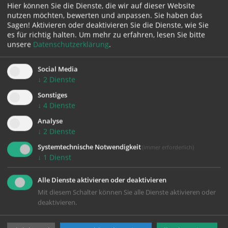
Hier können Sie die Dienste, die wir auf dieser Website
nutzen möchten, bewerten und anpassen. Sie haben das
Sagen! Aktivieren oder deaktivieren Sie die Dienste, wie Sie
PFARR
es für richtig halten.
Um mehr zu erfahren, lesen Sie bitte
LEITUNG
unsere
Datenschutzerklärung
.
GR Mag. Thomas
Lechner
Social Media
↓
2
Dienste
Pfarrkurat, Hauptamtlicher Seelsorger,
Sonstiges
Liturgie
↓
4
Dienste
Analyse
↓
2
Dienste
Systemtechnische Notwendigkeit
(immer erforderlich)
Hermine Lettner
↓
1
Dienst
Pfarrsekräterin
Alle Dienste aktivieren oder deaktivieren
Mit diesem Schalter können Sie alle Dienste aktivieren oder
deaktivieren.
Barbara Mühlparzer