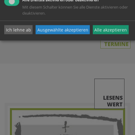
(Heilige Messe)
Mit diesem Schalter können Sie alle Dienste aktivieren oder
deaktivieren.
Ich lehne ab
Ausgewählte akzeptieren
Alle akzeptieren
ALLE
TERMINE
LESENS
WERT