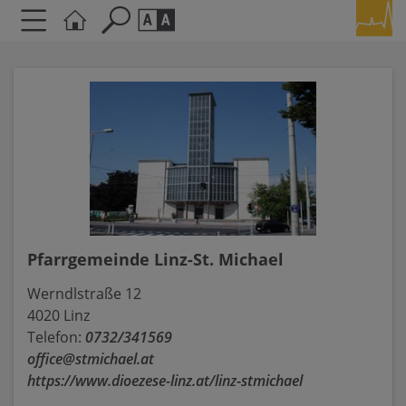
Seite durchsuchen nach ...
Barrierefreiheit Einstellungen
Schriftgröße
A
A
A
Kontrasteinstellungen
A
A
A
A
A
Pfarrgemeinde Linz-St. Michael
Werndlstraße 12
4020 Linz
Telefon:
0732/341569
office@stmichael.at
https://www.dioezese-linz.at/linz-stmichael