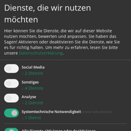
DO.
Heilige Messe entfällt
Dienste, die wir nutzen
06.08.
(entfällt)
möchten
09:30 Uhr | Pfarrkirche Linz-St. Michael, Linz
Hier können Sie die Dienste, die wir auf dieser Website
SO.
Gottesdienst
09.08.
nutzen möchten, bewerten und anpassen. Sie haben das
(Wort-Gottes-Feier)
Sagen! Aktivieren oder deaktivieren Sie die Dienste, wie Sie
es für richtig halten.
Um mehr zu erfahren, lesen Sie bitte
unsere
Datenschutzerklärung
.
11:30 Uhr | Pfarrkirche Linz-St. Michael, Linz
SO.
Ukrainisch-orthodoxer
09.08.
Social Media
Gottesdienst
↓
2
Dienste
Sonstiges
08:30 Uhr | Pfarrkirche Linz-St. Michael, Linz
↓
4
Dienste
DO.
Heilige Messe
13.08.
Analyse
(Eucharistiefeier)
↓
2
Dienste
Systemtechnische Notwendigkeit
(immer erforderlich)
08:30 Uhr | Pfarrkirche Linz-St. Michael, Linz
↓
1
Dienst
(Maria Himmelfahrt)
SA.
15.08.
Heilige Messe
Alle Dienste aktivieren oder deaktivieren