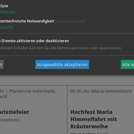
lyse
Dienste
temtechnische Notwendigkeit
(immer erforderlich)
269,42 KB
Dienst
Gottesdienstordnung KW 31/26
e Dienste aktivieren oder deaktivieren
 diesem Schalter können Sie alle Dienste aktivieren oder deaktivieren.
b
Ausgewählte akzeptieren
Alle 
hr | Pfarrkirche Kefermarkt,
09:30 Uhr
(Mariä Himmelfahrt)
arkt
ristiefeier
Hochfest Maria
Himmelfahrt mit
istiefeier)
Kräuterweihe