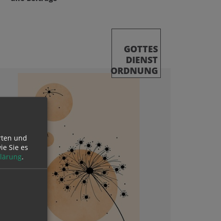
GOTTES
DIENST
ORDNUNG
rten und
ie Sie es
lärung
.