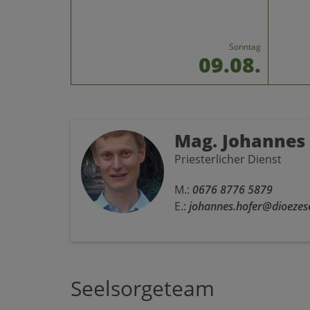
Sonntag
09.08.
Mag. Johannes
Priesterlicher Dienst
M.:
0676 8776 5879
E.:
johannes.hofer@dioezese
Seelsorgeteam