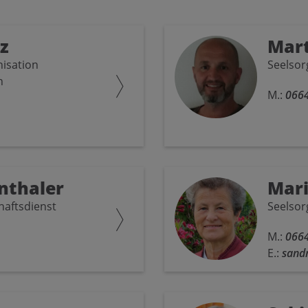
z
Mart
isation
Seelsor
n
M.:
066
nthaler
Mari
aftsdienst
Seelsor
M.:
066
E.:
sand