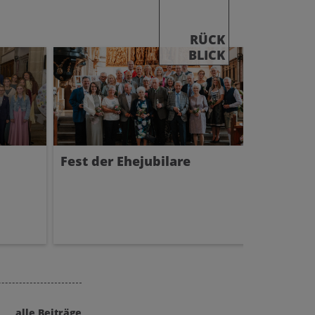
RÜCK
BLICK
Fest der Ehejubilare
Erstko
alle Beiträge