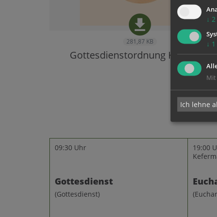
Ana
↓
2
Sys
281,87 KB
↓
1
Gottesdienstordnung KW 32/26
All
Mit
Ich lehne a
09:30 Uhr
19:00 U
Keferm
Gottesdienst
Eucha
(Gottesdienst)
(Euchar