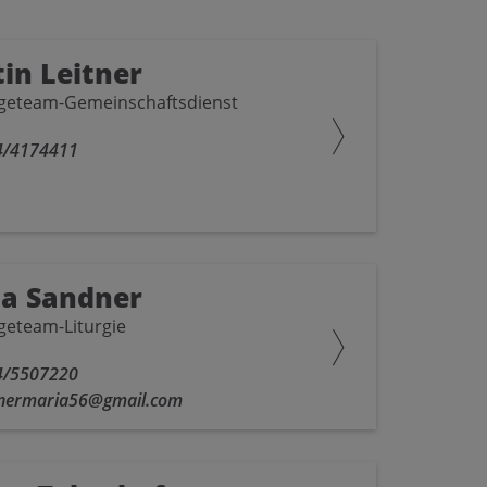
in Leitner
geteam-Gemeinschaftsdienst
4/4174411
a Sandner
geteam-Liturgie
4/5507220
nermaria56@gmail.com