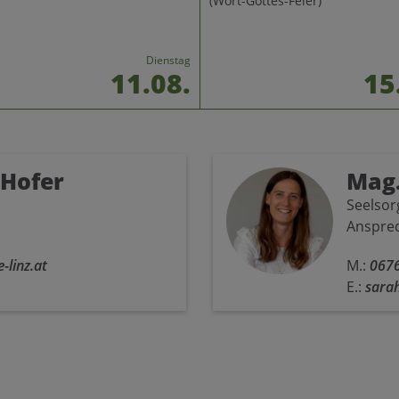
(Wort-Gottes-Feier)
Dienstag
11.08.
15
 Hofer
Mag
Seelso
Anspre
-linz.at
M.:
067
E.:
sarah