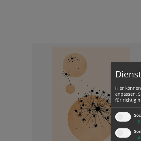
Dienst
Hier können
anpassen. Si
für richtig h
Soc
↓
2
Son
↓
4