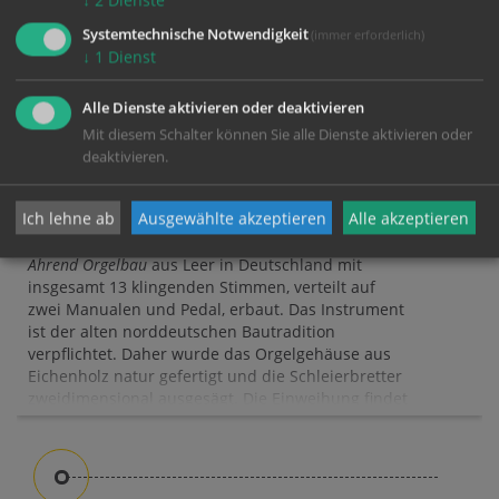
↓
2
Dienste
Systemtechnische Notwendigkeit
(immer erforderlich)
↓
1
Dienst
Alle Dienste aktivieren oder deaktivieren
Mit diesem Schalter können Sie alle Dienste aktivieren oder
deaktivieren.
Neue Orgel in Engelhartszell
Ich lehne ab
Ausgewählte akzeptieren
Alle akzeptieren
Die Orgel wurde von der Orgelbaufirma
Jürgen
Ahrend Orgelbau
aus Leer in Deutschland mit
insgesamt 13 klingenden Stimmen, verteilt auf
zwei Manualen und Pedal, erbaut. Das Instrument
ist der alten norddeutschen Bautradition
verpflichtet. Daher wurde das Orgelgehäuse aus
Eichenholz natur gefertigt und die Schleierbretter
zweidimensional ausgesägt. Die Einweihung findet
im Herbst 2017 statt.