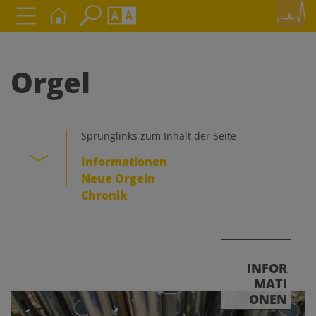
Seite durchsuchen nach ...
Barrierefreiheit Einstellungen
Schriftgröße
Orgel
A
A
A
Sprunglinks zum Inhalt der Seite
Kontrasteinstellungen
Informationen
Neue Orgeln
A
A
A
A
A
Chronik
INFOR
MATI
ONEN