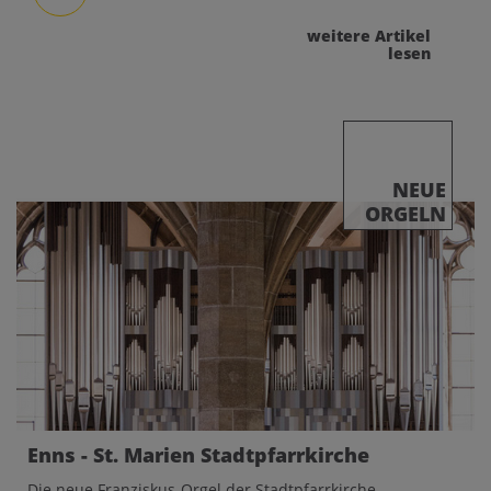
weitere Artikel
lesen
NEUE
ORGELN
Enns - St. Marien Stadtpfarrkirche
Die neue Franziskus-Orgel der Stadtpfarrkirche