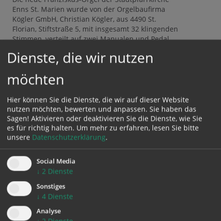
Enns St. Marien wurde von der Orgelbaufirma
Kögler GmbH, Christian Kögler, aus 4490 St.
Florian, Stiftstraße 5, mit insgesamt 32 klingenden
Stimmen, verteilt auf zwei Manualen und Pedal,
erbaut. Die farbliche Gestaltung des
Dienste, die wir nutzen
Orgelgehäuses nahm das Künstlerehepaar Mary
Fernety und Christoph Herndler vor.
möchten
Hier können Sie die Dienste, die wir auf dieser Website
nutzen möchten, bewerten und anpassen. Sie haben das
Sagen! Aktivieren oder deaktivieren Sie die Dienste, wie Sie
weitere Artikel
es für richtig halten.
Um mehr zu erfahren, lesen Sie bitte
lesen
unsere
Datenschutzerklärung
.
Social Media
↓
2
Dienste
Sonstiges
↓
4
Dienste
CHRONIK
Analyse