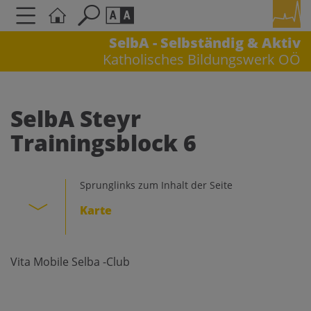
SelbA - Selbständig & Aktiv
Katholisches Bildungswerk OÖ
Seite durchsuchen nach ...
Barrierefreiheit Einstellungen
Schriftgröße
SelbA Steyr
A
A
Trainingsblock 6
A
Kontrasteinstellungen
Sprunglinks zum Inhalt der Seite
Karte
A
A
A
A
A
Vita Mobile Selba -Club