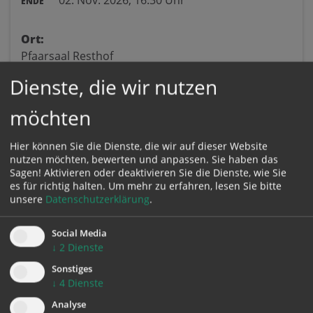
02. Nov. 2026,
16:30 Uhr
ENDE
Ort:
Pfaarsaal Resthof
Siemenstrasse 15
Dienste, die wir nutzen
4400 Steyr
möchten
VeranstalterIn:
Hier können Sie die Dienste, die wir auf dieser Website
Steyr, SelbA
nutzen möchten, bewerten und anpassen. Sie haben das
Sagen! Aktivieren oder deaktivieren Sie die Dienste, wie Sie
es für richtig halten.
Um mehr zu erfahren, lesen Sie bitte
Kontakt:
unsere
Datenschutzerklärung
.
SelbA – Selbständig und Aktiv
T:
0732 / 7610-3213
Social Media
E:
selba@dioezese-linz.at
↓
2
Dienste
Sonstiges
↓
4
Dienste
Analyse