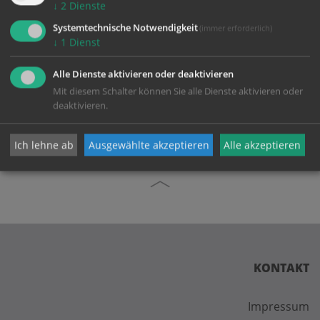
↓
2
Dienste
Karte:
Systemtechnische Notwendigkeit
(immer erforderlich)
↓
1
Dienst
Alle Dienste aktivieren oder deaktivieren
Mit diesem Schalter können Sie alle Dienste aktivieren oder
Zustimmung erforderlich!
deaktivieren.
Bitte akzeptieren Sie
Cookies von Google Maps
und
laden Sie
die Seite neu
, um diesen Inhalt sehen zu können.
Ich lehne ab
Ausgewählte akzeptieren
Alle akzeptieren
KONTAKT
Impressum