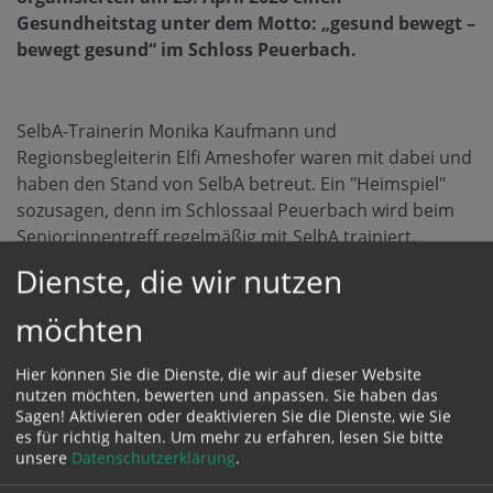
Gesundheitstag unter dem Motto: „gesund bewegt –
bewegt gesund“ im Schloss Peuerbach.
SelbA-Trainerin Monika Kaufmann und
Regionsbegleiterin Elfi Ameshofer waren mit dabei und
haben den Stand von SelbA betreut. Ein "Heimspiel"
sozusagen, denn im Schlossaal Peuerbach wird beim
Senior:innentreff regelmäßig mit SelbA trainiert.
Dienste, die wir nutzen
Monika Wolfesberger, ebenfalls SelbA -Trainerin und
Mitarbeiterin der Gesunden Gemeinde, organisierte
möchten
mit ihrem Team interessante Vorträge z. B.
zu Sturzprävention, Stress verstehen, Balance finden
Hier können Sie die Dienste, die wir auf dieser Website
oder über Darmgesundheit, Fit im Kopf,...
nutzen möchten, bewerten und anpassen. Sie haben das
Sagen! Aktivieren oder deaktivieren Sie die Dienste, wie Sie
es für richtig halten.
Um mehr zu erfahren, lesen Sie bitte
Viele Besucherinnen und Besucher nutzten die
unsere
Datenschutzerklärung
.
Angebote und informierten sich auch eingehend über