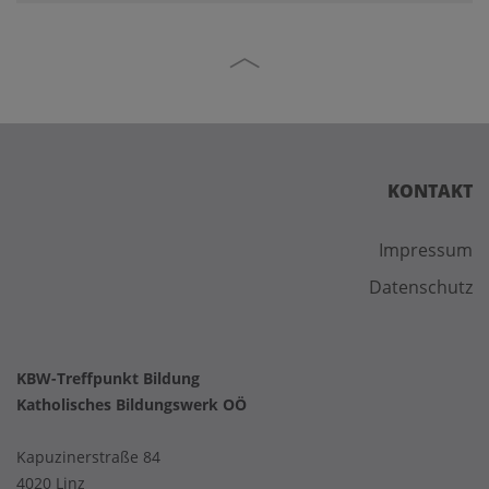
KONTAKT
Impressum
Datenschutz
KBW-Treffpunkt Bildung
Katholisches Bildungswerk OÖ
Kapuzinerstraße 84
4020 Linz