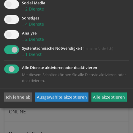
Leitung
Social Media
↓
2
Dienste
ReferentIn:
Michaela Stauder
Sonstiges
↓
4
Dienste
Analyse
↓
2
Dienste
MITTWOCH
Systemtechnische Notwendigkeit
(immer erforderlich)
14.10.
↓
1
Dienst
Alle Dienste aktivieren oder deaktivieren
Zeit:
Mit diesem Schalter können Sie alle Dienste aktivieren oder
14. Okt. 2026,
17:00 Uhr
BEGINN
deaktivieren.
14. Okt. 2026,
19:00 Uhr
ENDE
Ich lehne ab
Ausgewählte akzeptieren
Alle akzeptieren
Ort:
ONLINE