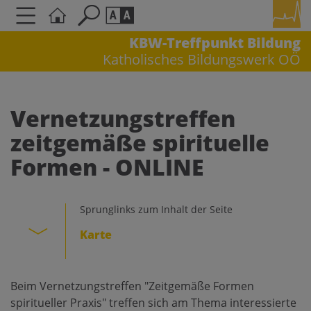
KBW-Treffpunkt Bildung
Katholisches Bildungswerk OÖ
Seite durchsuchen nach ...
Barrierefreiheit Einstellungen
Schriftgröße
Vernetzungstreffen
A
A
zeitgemäße spirituelle
A
Formen - ONLINE
Kontrasteinstellungen
Sprunglinks zum Inhalt der Seite
A
A
A
A
A
Karte
Beim Vernetzungstreffen "Zeitgemäße Formen
spiritueller Praxis" treffen sich am Thema interessierte