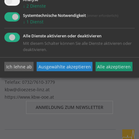
Impressum
↓
2
Dienste
Datenschutz
Systemtechnische Notwendigkeit
(immer erforderlich)
↓
1
Dienst
Alle Dienste aktivieren oder deaktivieren
KBW-Treffpunkt Bildung
Mit diesem Schalter können Sie alle Dienste aktivieren oder
Katholisches Bildungswerk OÖ
deaktivieren.
Kapuzinerstraße 84
Ich lehne ab
Ausgewählte akzeptieren
Alle akzeptieren
4020 Linz
Telefon:
0732/7610-3211
Telefax: 0732/7610-3779
kbw@dioezese-linz.at
https://www.kbw-ooe.at
ANMELDUNG ZUM NEWSLETTER