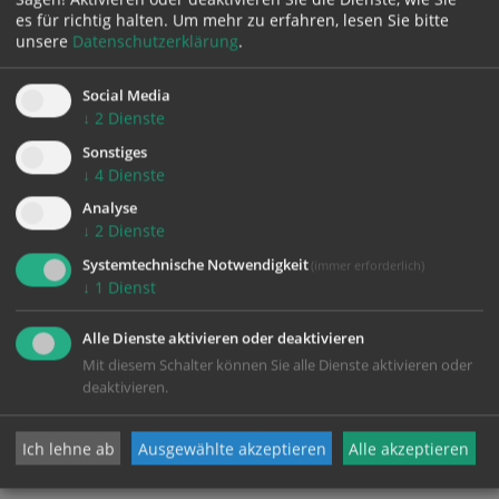
es für richtig halten.
Um mehr zu erfahren, lesen Sie bitte
Gruß des Pfarrers
unsere
Datenschutzerklärung
.
17. November 2020
Social Media
↓
2
Dienste
Sonstiges
↓
4
Dienste
ALLE NEWS
Analyse
↓
2
Dienste
Systemtechnische Notwendigkeit
(immer erforderlich)
Keine zukünftigen Termine vorhanden.
↓
1
Dienst
Alle Dienste aktivieren oder deaktivieren
ALLE
Mit diesem Schalter können Sie alle Dienste aktivieren oder
TERMINE
deaktivieren.
Ich lehne ab
Ausgewählte akzeptieren
Alle akzeptieren