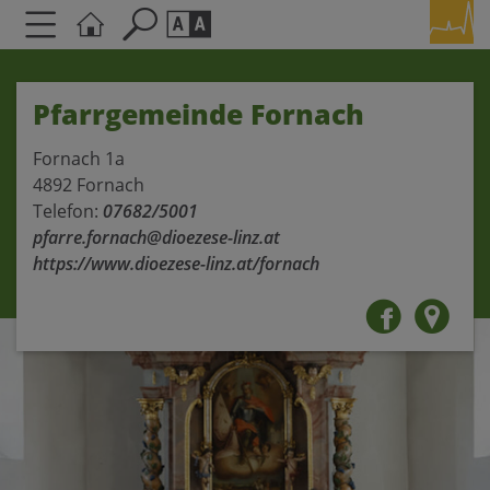
Seite durchsuchen nach ...
Barrierefreiheit Einstellungen
Pfarrgemeinde Fornach
Schriftgröße
A
A
Fornach 1a
A
4892 Fornach
Telefon:
07682/5001
Kontrasteinstellungen
pfarre.fornach@dioezese-linz.at
https://www.dioezese-linz.at/fornach
A
A
A
A
A