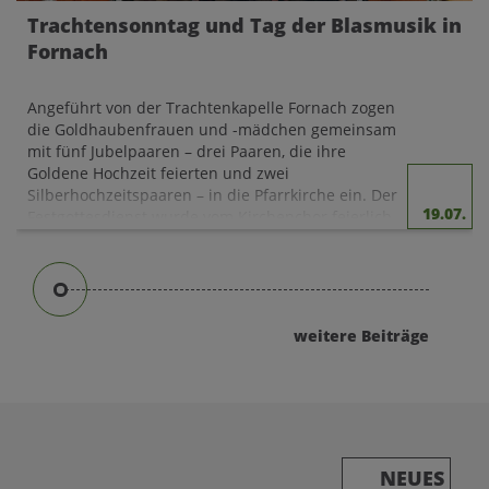
Trachtensonntag und Tag der Blasmusik in
Fornach
Angeführt von der Trachtenkapelle Fornach zogen
die Goldhaubenfrauen und -mädchen gemeinsam
mit fünf Jubelpaaren – drei Paaren, die ihre
Goldene Hochzeit feierten und zwei
Silberhochzeitspaaren – in die Pfarrkirche ein. Der
19.07.
Festgottesdienst wurde vom Kirchenchor feierlich
umrahmt.
Nach dem Gottesdienst verteilten die
Goldhaubenkinder die geweihten
Kräutersträußchen an die Kirchenbesucher und es
konnten beim Standlmarkt schön verzierte
weitere Beiträge
Lebkuchenherzen erworben werden.
Anschließend ließ man das Fest noch im GH
Lohninger bei Kaffee und Kuchen sowie mit
schönem Gesang vom Kirchenchor ausklingen.
NEUES