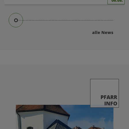
06.08.
alle News
PFARR
INFO