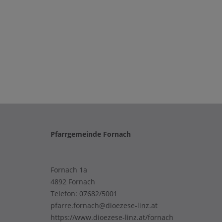
Pfarrgemeinde Fornach
Fornach 1a
4892 Fornach
Telefon:
07682/5001
pfarre.fornach@dioezese-linz.at
https://www.dioezese-linz.at/fornach