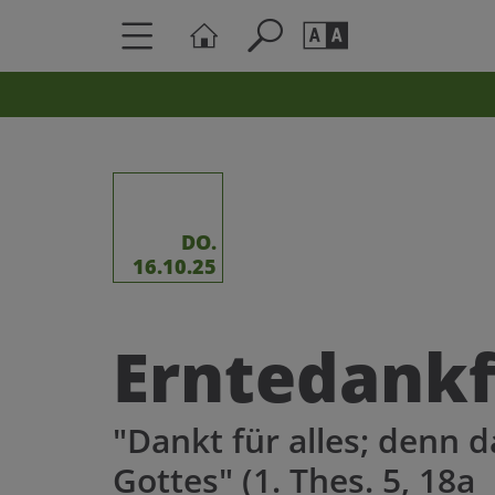
Seite durchs
Barrierefrei
Schriftgröße
A
A
DO.
16.10.25
Erntedankf
"Dankt für alles; denn da
Gottes" (1. Thes. 5, 18a