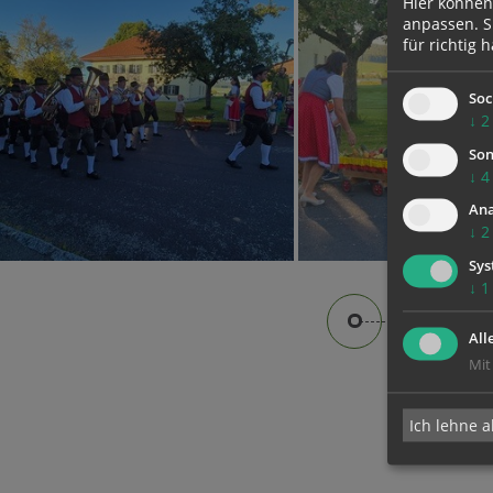
Hier können
anpassen. Si
für richtig h
Soc
↓
2
Son
↓
4
Ana
↓
2
Sys
↓
1
All
Mit
Ich lehne a