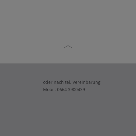
oder nach tel. Vereinbarung
Mobil: 0664 3900439