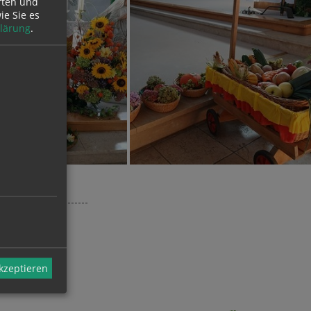
rten und
ie Sie es
lärung
.
akzeptieren