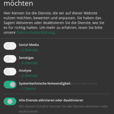
möchten
Hier können Sie die Dienste, die wir auf dieser Website
nutzen möchten, bewerten und anpassen. Sie haben das
Sagen! Aktivieren oder deaktivieren Sie die Dienste, wie Sie
es für richtig halten.
Um mehr zu erfahren, lesen Sie bitte
unsere
Datenschutzerklärung
.
Social Media
↓
2
Dienste
"Wir haben fünf Brote und zwei Fische!"
Sonstiges
↓
4
Dienste
Analyse
↓
2
Dienste
Durch das Hinhören sättigt Gott unsere
Systemtechnische Notwendigkeit
(immer erforderlich)
Lebenswünsche und Hoffnungen - herzliche
↓
1
Dienst
Einladung zum Mitfeiern des
Sonntagsgottesdienstes!
Alle Dienste aktivieren oder deaktivieren
Mit diesem Schalter können Sie alle Dienste aktivieren oder
deaktivieren.