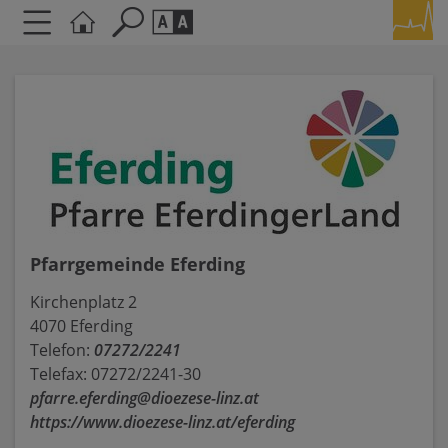
Seite durchsuchen nach ...
Barrierefreiheit Einstellungen
Schriftgröße
A
A
A
Kontrasteinstellungen
A
A
A
A
A
Pfarrgemeinde Eferding
Kirchenplatz 2
4070 Eferding
Telefon:
07272/2241
Telefax: 07272/2241-30
pfarre.eferding@dioezese-linz.at
https://www.dioezese-linz.at/eferding