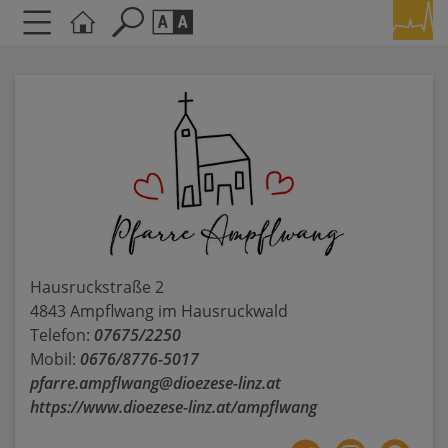
Seite durchsuchen nach ...
Barrierefreiheit Einstellungen
Schriftgröße
A
A
A
Kontrasteinstellungen
A
A
A
A
A
Hausruckstraße 2
4843 Ampflwang im Hausruckwald
Telefon:
07675/2250
Mobil:
0676/8776-5017
pfarre.ampflwang@dioezese-linz.at
https://www.dioezese-linz.at/ampflwang