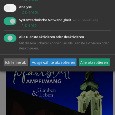
Analyse
↓
2
Dienste
Systemtechnische Notwendigkeit
(immer erforderlich)
PFARR
↓
1
Dienst
BLÄTTER
Alle Dienste aktivieren oder deaktivieren
Mit diesem Schalter können Sie alle Dienste aktivieren oder
Ausgabe 3/2025
deaktivieren.
Ich lehne ab
Ausgewählte akzeptieren
Alle akzeptieren