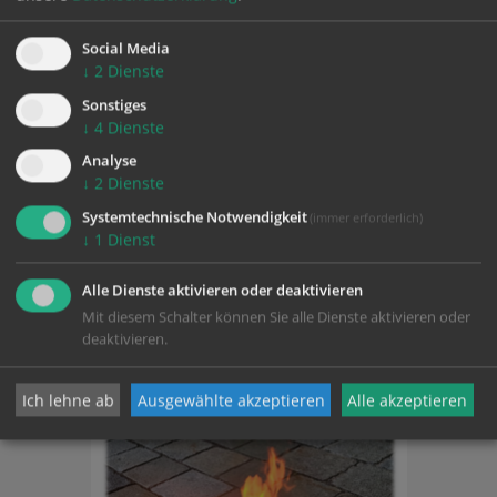
Social Media
↓
2
Dienste
Mehr Termine
Sonstiges
↓
4
Dienste
Analyse
↓
2
Dienste
Systemtechnische Notwendigkeit
(immer erforderlich)
↓
1
Dienst
PFARR
Alle Dienste aktivieren oder deaktivieren
BLATT
Mit diesem Schalter können Sie alle Dienste aktivieren oder
deaktivieren.
Ich lehne ab
Ausgewählte akzeptieren
Alle akzeptieren