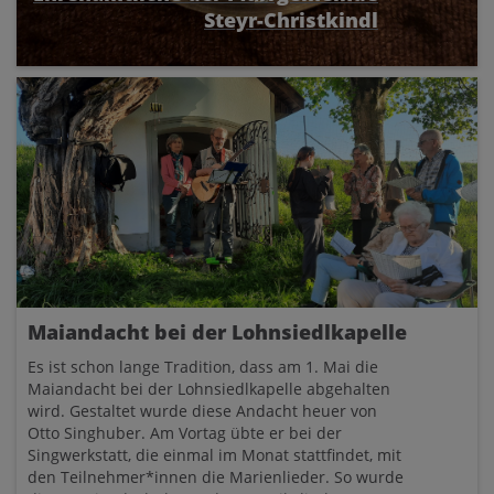
Steyr-Christkindl
Am 12. Mai 2026 wurde in einem
feierlichen
Festakt in der Aula des Priesternseminars
in
Linz durch Bischof Manfred Scheuer die
a
Florianmedaille
Mag.
Johanna Eisner feierlich
überreicht. Ing. Heinrich Brugger bekam die
Severinmedaille. Die Festrede hielt
Gereralvikar DDr. Severin Lederhilger.
Insgesamt wurden zwölf Madaillen verliehen.
Im Beisein von der Ververantwortlichen der
a
Pfarre Steyr Pastoralvorständin Mag.
Ursula
Stöckl und Vertreterinnen der Pfarrgemeinde
Steyr-Christkindl wurde der Festakt feierlich
von einem Bläsenensemble junger Musiker
eröffnet.Im Anschluss des Festaktes gab es ein
Maiandacht bei der Lohnsiedlkapelle
gemütliches Beisammensein bei Speis und
Drank.
Es ist schon lange Tradition, dass am 1. Mai die
Maiandacht bei der Lohnsiedlkapelle abgehalten
wird. Gestaltet wurde diese Andacht heuer von
Otto Singhuber. Am Vortag übte er bei der
Singwerkstatt, die einmal im Monat stattfindet, mit
den Teilnehmer*innen die Marienlieder. So wurde