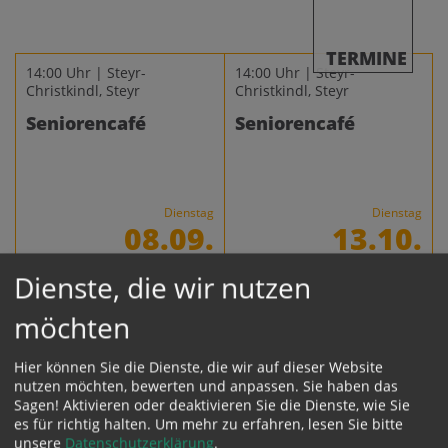
TERMINE
14:00 Uhr | Steyr-
14:00 Uhr | Steyr-
Christkindl, Steyr
Christkindl, Steyr
Seniorencafé
Seniorencafé
Dienstag
Dienstag
08.09.
13.10.
Dienste, die wir nutzen
14:00 Uhr | Steyr-
14:00 Uhr | Steyr-
Christkindl, Steyr
Christkindl, Steyr
möchten
Seniorencafé
Seniorencafé -
Adventbesinnung
Hier können Sie die Dienste, die wir auf dieser Website
nutzen möchten, bewerten und anpassen. Sie haben das
Sagen! Aktivieren oder deaktivieren Sie die Dienste, wie Sie
Dienstag
Dienstag
es für richtig halten.
Um mehr zu erfahren, lesen Sie bitte
10.11.
15.12.
unsere
Datenschutzerklärung
.