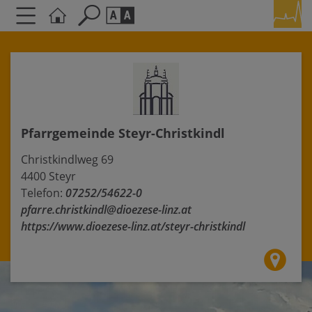
Seite durchsuchen nach ...
Barrierefreiheit Einstellungen
Schriftgröße
A
A
A
Pfarrgemeinde Steyr-Christkindl
Kontrasteinstellungen
Christkindlweg 69
4400 Steyr
A
A
A
A
A
Telefon:
07252/54622-0
pfarre.christkindl@dioezese-linz.at
https://www.dioezese-linz.at/steyr-christkindl