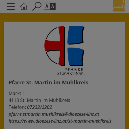
Seite durchsuchen nach ...
Barrierefreiheit Einstellungen
Schriftgröße
A
A
A
Kontrasteinstellungen
A
A
A
A
A
Pfarre St. Martin im Mühlkreis
Markt 1
4113 St. Martin im Mühlkreis
Telefon:
07232/2202
pfarre.stmartin.muehlkreis@dioezese-linz.at
https://www.dioezese-linz.at/st-martin-muehlkreis