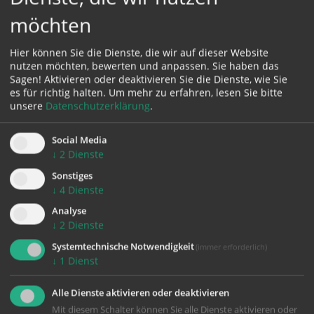
möchten
Hier können Sie die Dienste, die wir auf dieser Website
nutzen möchten, bewerten und anpassen. Sie haben das
Sagen! Aktivieren oder deaktivieren Sie die Dienste, wie Sie
es für richtig halten.
Um mehr zu erfahren, lesen Sie bitte
unsere
Datenschutzerklärung
.
828,24 KB
Gottesdienstordnung
Social Media
↓
2
Dienste
ab 01.08.2026
Sonstiges
↓
4
Dienste
Analyse
↓
2
Dienste
Systemtechnische Notwendigkeit
(immer erforderlich)
↓
1
Dienst
GOTTES
DIENSTE
08:30 Uhr | Pfarrkirche St.
09:30 Uhr | Pfarre St.
Alle Dienste aktivieren oder deaktivieren
Martin im Mühlkreis, St.
Martin, St. Martin im
Mit diesem Schalter können Sie alle Dienste aktivieren oder