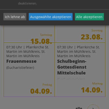
Martin im Mühlkreis
(Maria
Mühlkreis
deaktivieren.
Himmelfahrt)
Zeltmesse beim
Maria Himmelfahrt
Urwaldfest
– Kräuterweihe
Ich lehne ab
Ausgewählte akzeptieren
Alle akzeptieren
(Eucharistiefeier)
(Eucharistiefeier)
Sonntag
23.08.
Samstag
15.08.
07:30 Uhr | Pfarrkirche St.
07:30 Uhr | Pfarrkirche St.
Martin im Mühlkreis, St.
Martin im Mühlkreis, St.
Martin im Mühlkreis
Martin im Mühlkreis
Frauenmesse
Schulbeginn-
Gottesdienst
(Eucharistiefeier)
Mittelschule
(Eucharistiefeier)
Montag
Freitag
14.09.
04.09.
alle