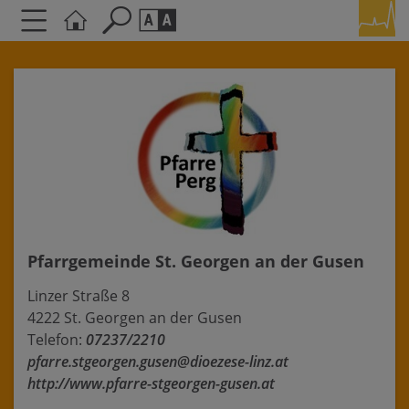
Seite durchsuchen nach ...
Barrierefreiheit Einstellungen
Schriftgröße
A
A
A
Kontrasteinstellungen
A
A
A
A
A
Pfarrgemeinde St. Georgen an der Gusen
Linzer Straße 8
4222 St. Georgen an der Gusen
Telefon:
07237/2210
pfarre.stgeorgen.gusen@dioezese-linz.at
http://www.pfarre-stgeorgen-gusen.at