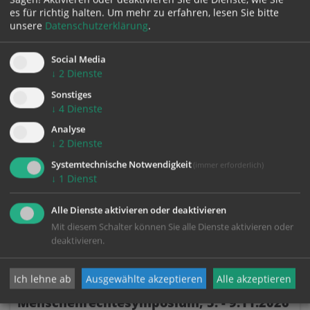
Mariendom
es für richtig halten.
Um mehr zu erfahren, lesen Sie bitte
unsere
Datenschutzerklärung
.
Tarock am Dom: 1. Benefiz-Tarockturnier für den
Linzer Mariendom
13. September 2026, 14.00 Uhr
Social Media
Restaurant pauls steak & veggi Linz, Domplatz 3,
↓
2
Dienste
4020 Linz
Sonstiges
↓
4
Dienste
13.09.
Analyse
↓
2
Dienste
Systemtechnische Notwendigkeit
(immer erforderlich)
↓
1
Dienst
Alle Dienste aktivieren oder deaktivieren
Mit diesem Schalter können Sie alle Dienste aktivieren oder
deaktivieren.
Ich lehne ab
Ausgewählte akzeptieren
Alle akzeptieren
Internationales
Menschenrechtesymposium, 5. - 9.11.2026