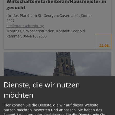
Wirtschaftsmitarbeiter:in/Hausmeister:in
gesucht
für das Pfarrheim St. Georgen/Gusen ab 1. Jänner
2027
Stellenausschreibung
Montags, 5 Wochenstunden, Kontakt: Leopold
Rammer, 0664/1652603
22.06.
Dienste, die wir nutzen
möchten
Hier können Sie die Dienste, die wir auf dieser Website
nutzen möchten, bewerten und anpassen. Sie haben das
1. Benefiz-Tarockturnier für den
Sagen! Aktivieren oder deaktivieren Sie die Dienste, wie Sie