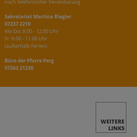
nach telefonischer Vereinbarung
Sekretariat Martina Riegler
07237 2210
Mo-Do: 8.00 - 12.00 Uhr
Fr: 8.00 - 11.00 Uhr
(außerhalb Ferien)
Büro der Pfarre Perg
07262 21230
WEITERE
LINKS