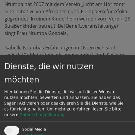
Ntumba hat 2007 mit dem Verein „Licht am Horizont“
eine Initiative von Afrikanern und Europäern für Afrika
gegründet. In einem Kinderheim werden vom Verein 28
Straßenkinder betreut. Bei Benefizveranstaltungen
singt Frau Ntumba Gospels.
Isabelle Ntumbas Erfahrungen in Österreich sind
typisch für Menschen, die zugewandert sind: Sie kam,
konnte kein Wort Deutsch, lernte aber rasch die
Dienste, die wir nutzen
Sprache, absolvierte die Ausbildung zur Pflegehelferin
mit Auszeichnung und – bekam keine
möchten
Arbeitserlaubnis. So lernte sie weiter, wurde Diplom-
Krankenschwester, arbeitete im Krankenhaus Ried,
Hier können Sie die Dienste, die wir auf dieser Website
nutzen möchten, bewerten und anpassen. Sie haben das
und blieb dann, nun vierfache Mutter, bei den Kindern
Sagen! Aktivieren oder deaktivieren Sie die Dienste, wie Sie
daheim.
es für richtig halten.
Um mehr zu erfahren, lesen Sie bitte
Fröhlichkeit und Gottvertrauen zeichnen Isabelle
unsere
Datenschutzerklärung
.
Ntumba aus und lassen sie auch schwierige
Situationen meistern. Etwa heuer im März, als ein
Social Media
Brand ihre Wohnung schwer beschädigt hat. „Einige