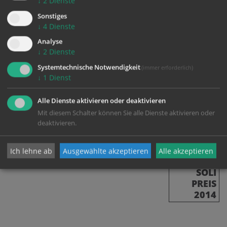
↓
2
Dienste
haben uns geholfen und wir haben erlebt, wie gut es
Sonstiges
tut, Hilfe zu bekommen.“ Hilfe und Solidarität sind die
↓
4
Dienste
Zutaten menschlicher Gesellschaften, ist Frau Ntumba
Analyse
überzeugt.
↓
2
Dienste
Systemtechnische Notwendigkeit
(immer erforderlich)
↓
1
Dienst
Alle Dienste aktivieren oder deaktivieren
Mit diesem Schalter können Sie alle Dienste aktivieren oder
deaktivieren.
zurück
Ich lehne ab
Ausgewählte akzeptieren
Alle akzeptieren
SOLI
PREIS
2014