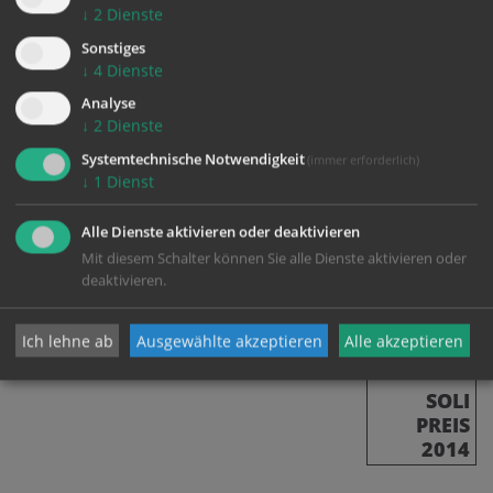
↓
2
Dienste
ausgezeichnete Qualität erzeugen kann, darauf ist
Helmut Gragger besonders stolz. Zu seiner
Sonstiges
↓
4
Dienste
Firmenphilosophie gehören zudem die Verwendung
regionaler, biologischer Zutaten und der Verzicht auf
Analyse
↓
2
Dienste
Backmittel und Zusatzstoffe.
Systemtechnische Notwendigkeit
(immer erforderlich)
↓
1
Dienst
Alle Dienste aktivieren oder deaktivieren
Mit diesem Schalter können Sie alle Dienste aktivieren oder
deaktivieren.
zurück
Ich lehne ab
Ausgewählte akzeptieren
Alle akzeptieren
SOLI
PREIS
2014