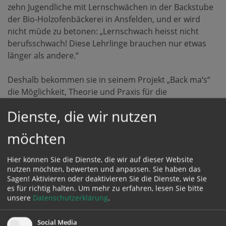
zehn Jugendliche mit Lernschwächen in der Backstube
der Bio-Holzofenbäckerei in Ansfelden, und er wird
nicht müde zu betonen: „Lernschwach heisst nicht
berufsschwach! Diese Lehrlinge brauchen nur etwas
länger als andere.“
Deshalb bekommen sie in seinem Projekt „Back ma‘s“
die Möglichkeit, Theorie und Praxis für die
Gesellenprüfung in vier – anstatt wie üblich drei –
Dienste, die wir nutzen
Jahren zu erlernen. Mit Bäckermeister Klaus
Adelsberger und Konditorin Elisabeth Posch stehen
möchten
den jungen Menschen speziell ausgebildete
Betreuende der Caritas zur Seite. Sie vermitteln
Hier können Sie die Dienste, die wir auf dieser Website
Fachwissen, motivieren und sind Ansprechpersonen
nutzen möchten, bewerten und anpassen. Sie haben das
bei persönlichen Problemen. So entsteht viel
Sagen! Aktivieren oder deaktivieren Sie die Dienste, wie Sie
Gemeinsamkeit, Dankbarkeit und Loyalität in der
es für richtig halten.
Um mehr zu erfahren, lesen Sie bitte
unsere
Datenschutzerklärung
.
Backstube von Helmut Gragger.
Social Media
Dass er mit der Handarbeit seiner Lehrlingen mehrfach