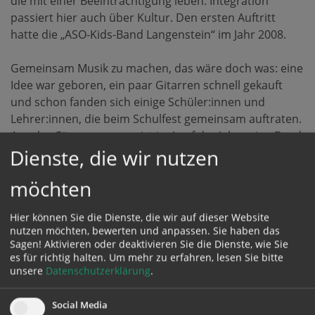
die mit einer Beeinträchtigung leben. Integration
passiert hier auch über Kultur. Den ersten Auftritt
hatte die „ASO-Kids-Band Langenstein“ im Jahr 2008.
Gemeinsam Musik zu machen, das wäre doch was: eine
Idee war geboren, ein paar Gitarren schnell gekauft
und schon fanden sich einige Schüler:innen und
Lehrer:innen, die beim Schulfest gemeinsam auftraten.
Aus der Gitarrengruppe ist im Lauf der Jahre eine Band
Dienste, die wir nutzen
entstanden. Heute spielen 15 Kinder und einige
Erwachsene in der Band. Gern gesehen sind die Gäste
möchten
aus der Umgebung, die immer wieder mitspielen. Die
Instrumentenpalette wurde erweitert.
Hier können Sie die Dienste, die wir auf dieser Website
nutzen möchten, bewerten und anpassen. Sie haben das
Die Band probt jeweils donnerstags – und das drei
Sagen! Aktivieren oder deaktivieren Sie die Dienste, wie Sie
Stunden lang. Gemeinsam zu musizieren wird als
es für richtig halten.
Um mehr zu erfahren, lesen Sie bitte
unverbindliche Übung angeboten und eifrig genutzt.
unsere
Datenschutzerklärung
.
Einmal vor den Vorhang treten und im Rampenlicht
stehen, darauf freuen sich die Musikerinnen und
Social Media