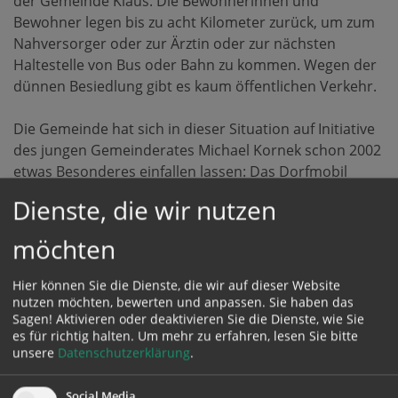
der Gemeinde Klaus. Die Bewohnerinnen und
Bewohner legen bis zu acht Kilometer zurück, um zum
Nahversorger oder zur Ärztin oder zur nächsten
Haltestelle von Bus oder Bahn zu kommen. Wegen der
dünnen Besiedlung gibt es kaum öffentlichen Verkehr.
Die Gemeinde hat sich in dieser Situation auf Initiative
des jungen Gemeinderates Michael Kornek schon 2002
etwas Besonderes einfallen lassen: Das Dorfmobil
Klaus – Steyrling – Kniewas. Es verkehrt im
Dienste, die wir nutzen
Gemeindegebiet bzw. Schulsprengel auf Anruf und
Bestellung von Montag bis Freitag zwischen 6.00 Uhr
möchten
und 19.00 Uhr. Eine Fahrt kostet einheitlich 1,50 Euro.
Das Dorfmobil organisiert ein Verein, der dafür ein
Hier können Sie die Dienste, die wir auf dieser Website
Auto angeschafft hat. Vierzehn Chaffeurinnen und
nutzen möchten, bewerten und anpassen. Sie haben das
Sagen! Aktivieren oder deaktivieren Sie die Dienste, wie Sie
Chauffeure wechseln sich im Dienst ab. In der Früh
es für richtig halten.
Um mehr zu erfahren, lesen Sie bitte
bringen sie vor allem Schülerinnen und Schüler ans
unsere
Datenschutzerklärung
.
Ziel, tagsüber meist ältere Menschen, die über keinen
eigenen PKW verfügen. – Die Ärztin, die Bank, der
Social Media