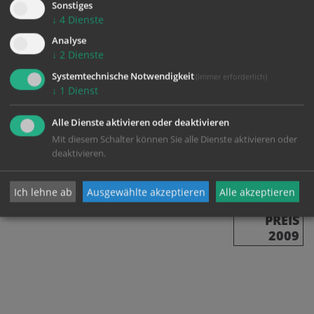
Sonstiges
schwerhörig oder muskelkrank – hier erfahren
↓
4
Dienste
Menschen Aufmerksamkeit und fassen Mut zum Leben.
Analyse
↓
2
Dienste
Systemtechnische Notwendigkeit
(immer erforderlich)
↓
1
Dienst
Alle Dienste aktivieren oder deaktivieren
Mit diesem Schalter können Sie alle Dienste aktivieren oder
zurück
deaktivieren.
Ich lehne ab
Ausgewählte akzeptieren
Alle akzeptieren
SOLI
PREIS
2009