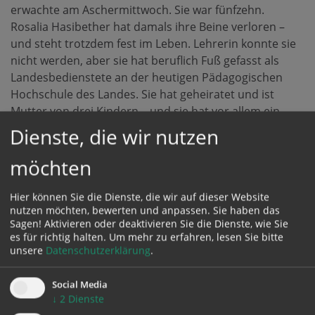
erwachte am Aschermittwoch. Sie war fünfzehn.
Rosalia Hasibether hat damals ihre Beine verloren –
und steht trotzdem fest im Leben. Lehrerin konnte sie
nicht werden, aber sie hat beruflich Fuß gefasst als
Landesbedienstete an der heutigen Pädagogischen
Hochschule des Landes. Sie hat geheiratet und ist
Mutter von drei Kindern – und sie hat vor allem ein
Gespür dafür, wie es Menschen in ähnlichen
Dienste, die wir nutzen
Lebenssituationen geht. Als sie nach dem Unfall heim
auf den Bauernhof kam „haben sie mich – auf Händen
möchten
getragen“. Über Stiegen konnte sie nicht gehen. Doch
viele haben ihr geholfen: in der Schule, daheim.
Hier können Sie die Dienste, die wir auf dieser Website
nutzen möchten, bewerten und anpassen. Sie haben das
„Deshalb möchte ich auch anderen helfen“, erzählt
Sagen! Aktivieren oder deaktivieren Sie die Dienste, wie Sie
Frau Hasibether. Seit fünf Jahren leitet sie einen
es für richtig halten.
Um mehr zu erfahren, lesen Sie bitte
Gesprächskreis für Mädchen und Frauen mit
unsere
Datenschutzerklärung
.
Behinderungen im Linzer Haus der Frau. An jedem der
monatlichen Abende kommen rund zehn Frauen,
Social Media
insgesamt haben etwa 40 Frauen hier
↓
2
Dienste
Ansprechpartnerinnen gefunden. Ob blind, gelähmt,