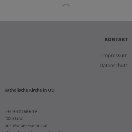
KONTAKT
Impressum
Datenschutz
Katholische Kirche in OÖ
Herrenstraße 19
4020 Linz
post@dioezese-linz.at