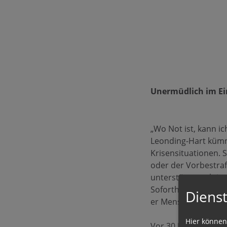
Unermüdlich im Ein
„Wo Not ist, kann i
Leonding-Hart kümme
Krisensituationen. S
oder der Vorbestraf
unterstützt auch jen
Soforthilfe zum Le
Dienst
er Menschen in Not 
Hier können
Vor 30 Jahren hat E