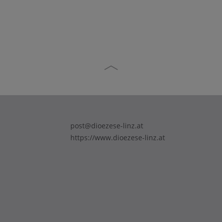
post@dioezese-linz.at
https://www.dioezese-linz.at