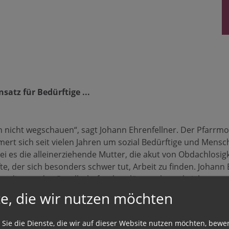
satz für Bedürftige ...
ch nicht wegschauen“, sagt Johann Ehrenfellner. Der Pfarrm
rt sich seit vielen Jahren um sozial Bedürftige und Mensc
ei es die alleinerziehende Mutter, die akut von Obdachlosigk
te, der sich besonders schwer tut, Arbeit zu finden. Johann 
e, die von der Gesellschaft schon längst abgeschrieben wurd
bensunterhalt, Übernahme von Mietkosten und Gewährung v
e, die wir nutzen möchten
unter die Arme.
 Sie die Dienste, die wir auf dieser Website nutzen möchten, bewe
hrenfellner zu diesem Zweck den Solidaritätsfonds der Pfar