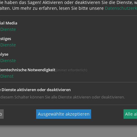
e haben das Sagen! Aktivieren oder deaktivieren Sie die Dienste, w
n aus der Pfarrbevölkerung standen allein im Jahr 2008 et
alten.
Um mehr zu erfahren, lesen Sie bitte unsere
Datenschutzerk
kommt der Fonds rund 40 Menschen zu Gute. Ehrenfellner k
ht ersetzen, sehr wohl aber Lücken im sozialen Netz schließen
ial Media
Dienste
ist unermüdlich im Einsatz für die Armen. Der Seelsorger is
stiges
ochenenden in seinem Büro erreichbar. Die Menschen spür
Dienste
Ohr für ihre Anliegen hat und sie nicht im Stich lässt.
lyse
Dienste
temtechnische Notwendigkeit
(immer erforderlich)
Dienst
e Dienste aktivieren oder deaktivieren
 diesem Schalter können Sie alle Dienste aktivieren oder deaktivieren.
b
Ausgewählte akzeptieren
Alle 