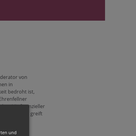
oderator von
hen in
eit bedroht ist,
Ehrenfellner
en. Mit finanzieller
on Darlehen greift
rten und
re gegründet.