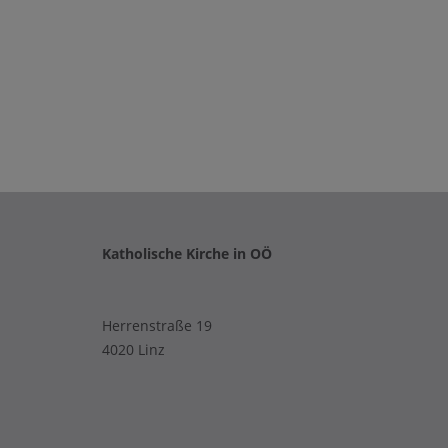
Katholische Kirche in OÖ
Herrenstraße 19
4020 Linz