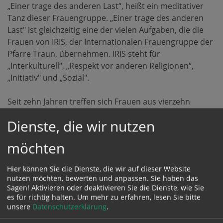
„Einer trage des anderen Last“, heißt ein meditativer
Tanz dieser Frauengruppe. „Einer trage des anderen
Last" ist gleichzeitig eine der vielen Aufgaben, die die
Frauen von IRIS, der Internationalen Frauengruppe der
Pfarre Traun, übernehmen. IRIS steht für
„Interkulturell“, „Respekt vor anderen Religionen“,
„Initiativ" und „Sozial".
Seit zehn Jahren treffen sich Frauen aus vierzehn
Nationen im Pfarrheim oder privat. Die Initiative dazu
Dienste, die wir nutzen
ist von Theresa Wineroither und Martina Mosleitner
ausgegangen. Die Frauen wollen Heimat finden und
möchten
einander Heimat geben. Sie treffen sich, um sich näher
kennenzulernen, Vorurteile abzubauen und Vertrauen
Hier können Sie die Dienste, die wir auf dieser Website
aufzubauen, das Gemeinsame in Religion und Kultur zu
nutzen möchten, bewerten und anpassen. Sie haben das
suchen und das Trennende zu respektieren.
Sagen! Aktivieren oder deaktivieren Sie die Dienste, wie Sie
es für richtig halten.
Um mehr zu erfahren, lesen Sie bitte
unsere
Datenschutzerklärung
.
IRIS ist es auch ein Anliegen, für Toleranz öffentlich
tätig zu sein. Die Frauen sind immer wieder wichtige