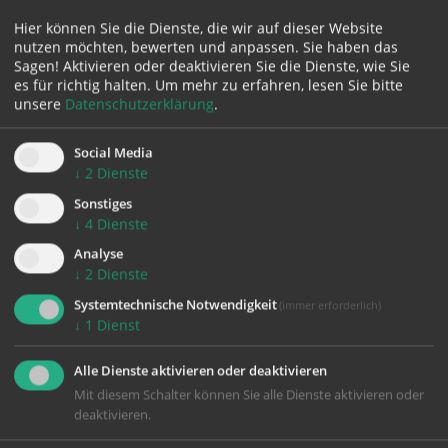
Hier können Sie die Dienste, die wir auf dieser Website
nutzen möchten, bewerten und anpassen. Sie haben das
Sagen! Aktivieren oder deaktivieren Sie die Dienste, wie Sie
es für richtig halten.
Um mehr zu erfahren, lesen Sie bitte
unsere
Datenschutzerklärung
.
Social Media
zurück
↓
2
Dienste
Sonstiges
↓
4
Dienste
SOLI
Analyse
PREIS
↓
2
Dienste
1995
Systemtechnische Notwendigkeit
(immer erforderlich)
↓
1
Dienst
Alle Dienste aktivieren oder deaktivieren
Mit diesem Schalter können Sie alle Dienste aktivieren oder
deaktivieren.