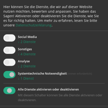
Hier können Sie die Dienste, die wir auf dieser Website
nutzen möchten, bewerten und anpassen. Sie haben das
Sagen! Aktivieren oder deaktivieren Sie die Dienste, wie Sie
es für richtig halten.
Um mehr zu erfahren, lesen Sie bitte
unsere
Datenschutzerklärung
.
Social Media
zurück
↓
2
Dienste
Sonstiges
↓
4
Dienste
SOLI
Analyse
PREIS
↓
2
Dienste
1995
Systemtechnische Notwendigkeit
(immer erforderlich)
↓
1
Dienst
Alle Dienste aktivieren oder deaktivieren
Mit diesem Schalter können Sie alle Dienste aktivieren oder
deaktivieren.