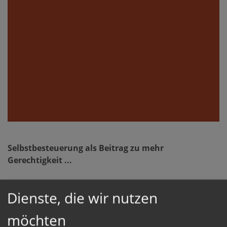
Selbstbesteuerung als Beitrag zu mehr
Gerechtigkeit ...
Dienste, die wir nutzen
Rund 30 Personen beteiligen sich seit Dezember 1983
an der als Selbstbesteuerungsgruppe Ottensheim
möchten
gegründeten Initiative.