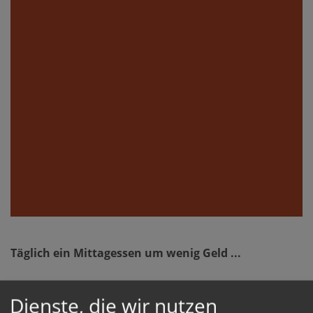
Täglich ein Mittagessen um wenig Geld ...
Dienste, die wir nutzen
Der Kleine Mittagstisch in der Starhembergstraße in