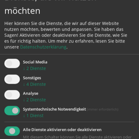
Linz war ursprünglich eine Einrichtung der Linzer
möchten
Pfarren. 60 bis 200 Menschen bekamen täglich ein
kleines warmes Mittagessen gegen einen
Hier können Sie die Dienste, die wir auf dieser Website
bescheidenen, symbolischen Kostenbeitrag.
nutzen möchten, bewerten und anpassen. Sie haben das
Sagen! Aktivieren oder deaktivieren Sie die Dienste, wie Sie
es für richtig halten.
Um mehr zu erfahren, lesen Sie bitte
unsere
Datenschutzerklärung
.
Social Media
↓
2
Dienste
zurück
Sonstiges
↓
4
Dienste
Analyse
↓
2
Dienste
SOLI
PREIS
Systemtechnische Notwendigkeit
(immer erforderlich)
1995
↓
1
Dienst
Alle Dienste aktivieren oder deaktivieren
Mit diesem Schalter können Sie alle Dienste aktivieren oder