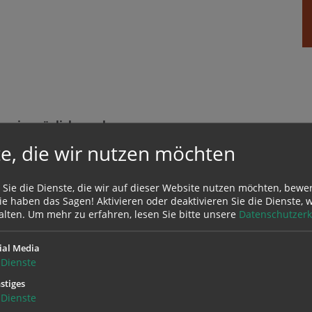
nsein möglich machen ...
e, die wir nutzen möchten
en der HLW Perg besuchten wöchentlich BewohnerInnen de
 Sie die Dienste, die wir auf dieser Website nutzen möchten, bewe
e haben das Sagen! Aktivieren oder deaktivieren Sie die Dienste, w
alten.
Um mehr zu erfahren, lesen Sie bitte unsere
Datenschutzerk
ial Media
Dienste
stiges
Dienste