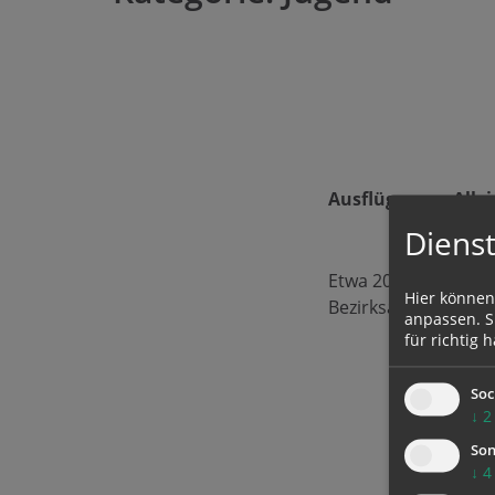
Ausflüge vom Allei
Dienst
Etwa 20 Schülerinn
Hier können
Bezirksaltenheimes.
anpassen. Si
für richtig h
Soc
↓
2
Son
↓
4