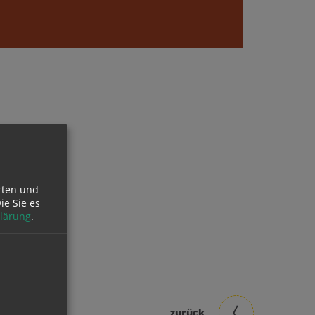
s nahen
rten und
ie Sie es
lärung
.
zurück