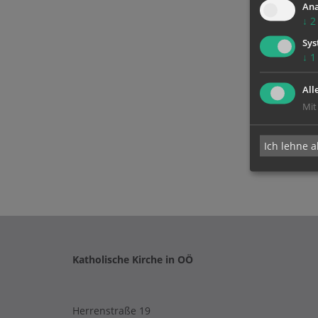
Ana
↓
2
Sys
↓
1
All
Mit
Ich lehne a
Katholische Kirche in OÖ
Herrenstraße 19