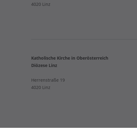
4020 Linz
Katholische Kirche in Oberösterreich
Diözese Linz
Herrenstraße 19
4020 Linz