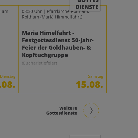
GOTTES
DIENSTE
m am
08:30 Uhr | Pfarrkirche Roitham,
Roitham
(Mariä Himmelfahrt)
Maria Himelfahrt -
Festgottesdienst 50-Jahr-
Feier der Goldhauben- &
Kopftuchgruppe
(Eucharistiefeier)
Dienstag
Samstag
.08.
15.08.
weitere
Gottesdienste