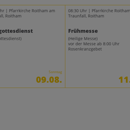
hr | Pfarrkirche Roitham am
08:30 Uhr | Pfarrkirche Roitha
ll, Roitham
Traunfall, Roitham
gottesdienst
Frühmesse
ottesdienst)
(Heilige Messe)
vor der Messe ab 8:00 Uhr
Rosenkranzgebet
Sonntag
09.08.
11