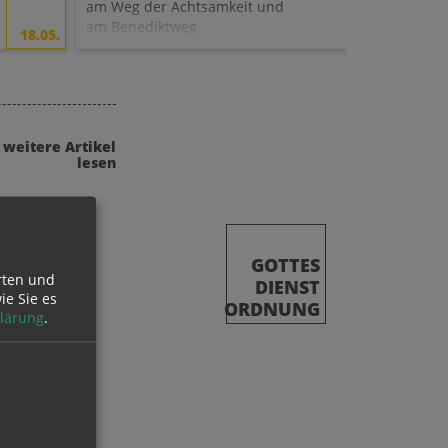
in diesem 
am Weg der Achtsamkeit und
Firmvorber
am Benediktweg
18.05.
Pfarre.
weitere Artikel
lesen
GOTTES
rten und
DIENST
ie Sie es
ORDNUNG
lärung
.