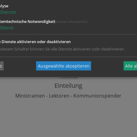
lyse
Dienste
temtechnische Notwendigkeit
(immer erforderlich)
Dienst
e Dienste aktivieren oder deaktivieren
 diesem Schalter können Sie alle Dienste aktivieren oder deaktivieren.
b
Ausgewählte akzeptieren
Alle 
174,39 KB
Einteilung
Ministranten - Lektoren - Kommunionspender