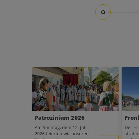
Bei der Dekanatskonferenz
Pfarr
Li
am Mittwoch, den 17. Juni
Liebe
wurden wichtige
für 
Entscheidungen für die
Du wi
zukünftige Pfarre getroffen:
Patrozinium 2026
Fron
Am Sonntag, dem 12. Juli
Der Fr
2026 feierten wir unseren
strahl