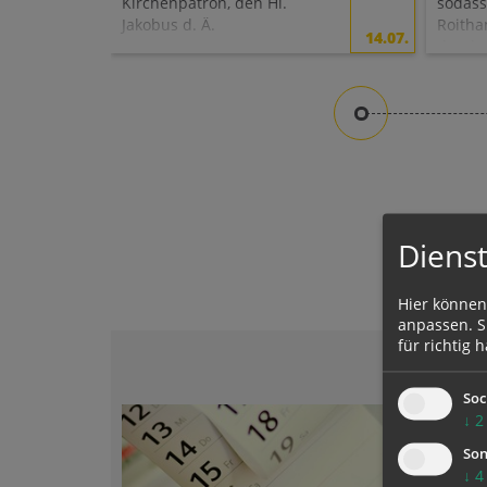
Kirchenpatron, den Hl.
sodass
Jakobus d. Ä.
Roitha
14.07.
durch 
konnte
Dienst
Hier können
anpassen. Si
für richtig h
Soc
↓
2
Son
↓
4