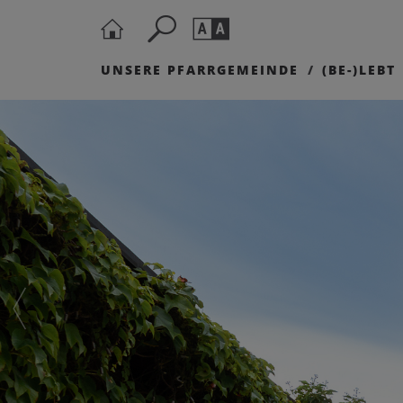
UNSERE PFARRGEMEINDE
(BE-)LEBT
Seite durchs
Barrierefrei
Schriftgröße
A
A