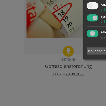
Ana
↓
2
Sys
↓
1
All
Mit
Ich lehne a
137,09 KB
Gottesdienstordnung
31.07. - 23.08.2026