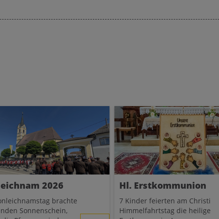
Verwaltungsvorstand fest.
lieben Kollegin im
caritaskindergarten,
si, Abschied nehmen.
 Lisi, wir danken dir
die gemeinsame Zeit.
rst uns sehr fehlen.
Zur Parte
leichnam 2026
Hl. Erstkommunion
onleichnamstag brachte
7 Kinder feierten am Christi
enden Sonnenschein,
Himmelfahrtstag die heilige