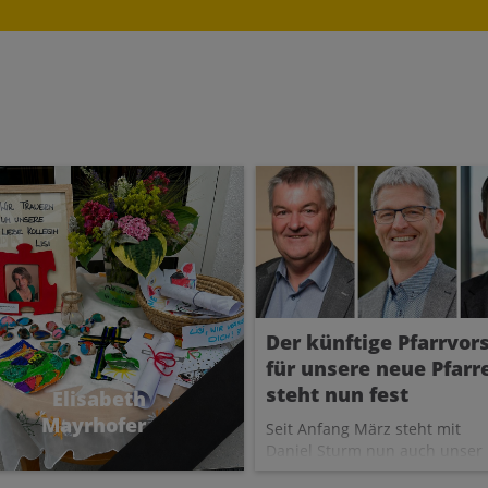
Der künftige Pfarrvor
für unsere neue Pfarr
steht nun fest
Elisabeth
Mayrhofer
Seit Anfang März steht mit
Daniel Sturm nun auch unser
großer Betroffenheit
zukünftiger
sen wir von unserer