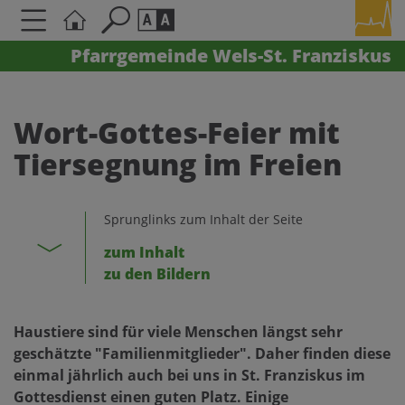
Pfarrgemeinde Wels-St. Franziskus
Seite durchsuchen nach ...
Barrierefreiheit Einstellungen
Schriftgröße
Wort-Gottes-Feier mit
A
A
Tiersegnung im Freien
A
Kontrasteinstellungen
Sprunglinks zum Inhalt der Seite
zum Inhalt
A
A
A
A
A
zu den Bildern
Haustiere sind für viele Menschen längst sehr
geschätzte "Familienmitglieder". Daher finden diese
einmal jährlich auch bei uns in St. Franziskus im
Gottesdienst einen guten Platz. Einige