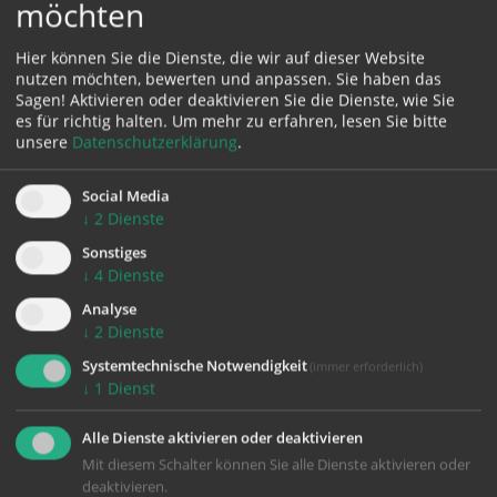
möchten
Karte:
Hier können Sie die Dienste, die wir auf dieser Website
nutzen möchten, bewerten und anpassen. Sie haben das
Sagen! Aktivieren oder deaktivieren Sie die Dienste, wie Sie
es für richtig halten.
Um mehr zu erfahren, lesen Sie bitte
unsere
Datenschutzerklärung
.
Zustimmung erforderlich!
Bitte akzeptieren Sie
Cookies von Google Maps
und
laden Sie
Social Media
die Seite neu
, um diesen Inhalt sehen zu können.
↓
2
Dienste
Sonstiges
↓
4
Dienste
Analyse
↓
2
Dienste
zurück
Systemtechnische Notwendigkeit
(immer erforderlich)
↓
1
Dienst
Alle Dienste aktivieren oder deaktivieren
Mit diesem Schalter können Sie alle Dienste aktivieren oder
deaktivieren.