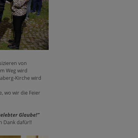
izieren von
am Weg wird
naberg-Kirche wird
, wo wir die Feier
gelebter Glaube!”
 Dank dafür!!