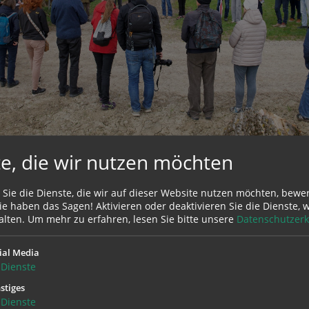
e, die wir nutzen möchten
, Impulsen zuhören, dem Evangelium nachspüren.
 Sie die Dienste, die wir auf dieser Website nutzen möchten, bewe
mals, als sich die Jünger auf den Weg machten, voll Verzwei
e haben das Sagen! Aktivieren oder deaktivieren Sie die Dienste, w
d, ihr Lehrer, ihr Prophet getötet wurde?
alten.
Um mehr zu erfahren, lesen Sie bitte unsere
Datenschutzerk
hen wandeln kann, dass im Gehen Wandlung erfahren werd
ial Media
 Jahren machten wir am Weg unterschiedliche Begegnungen.
Dienste
ten den Weg, um Sorgen abzuladen, sie zu wandeln und mit
stiges
 zu kehren.
Dienste