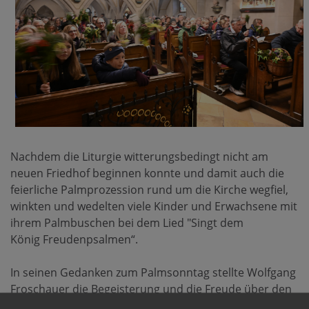
Nachdem die Liturgie witterungsbedingt nicht am
neuen Friedhof beginnen konnte und damit auch die
feierliche Palmprozession rund um die Kirche wegfiel,
winkten und wedelten viele Kinder und Erwachsene mit
ihrem Palmbuschen bei dem Lied "Singt dem
König Freudenpsalmen“.
In seinen Gedanken zum Palmsonntag stellte Wolfgang
Froschauer die Begeisterung und die Freude über den
Einzug Jesu in Jerusalem ins Zentrum.