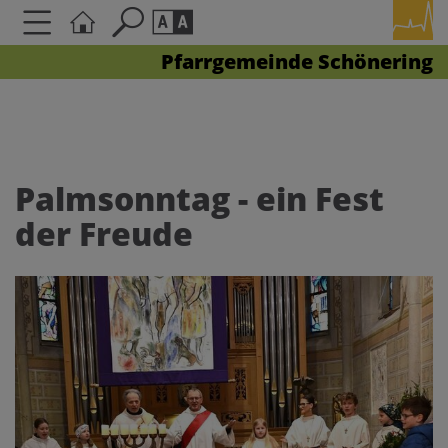
Pfarrgemeinde Schönering
Seite durchsuchen nach ...
Barrierefreiheit Einstellungen
Schriftgröße
A
A
A
Palmsonntag - ein Fest
der Freude
Kontrasteinstellungen
A
A
A
A
A