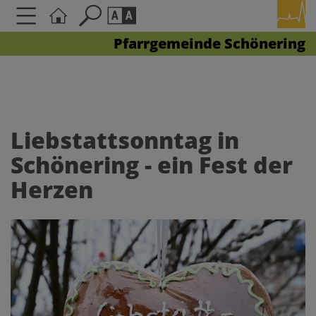
Pfarrgemeinde Schönering
Seite durchsuchen nach ...
Barrierefreiheit Einstellungen
Schriftgröße
A
A
A
Liebstattsonntag in
Schönering - ein Fest der
Kontrasteinstellungen
Herzen
A
A
A
A
A