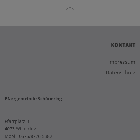
KONTAKT
Impressum
Datenschutz
Pfarrgemeinde Schönering
Pfarrplatz 3
4073 Wilhering
Mobil:
0676/8776-5382