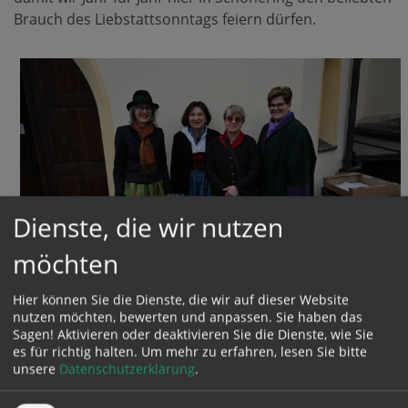
Brauch des Liebstattsonntags feiern dürfen.
Dienste, die wir nutzen
möchten
Hier können Sie die Dienste, die wir auf dieser Website
nutzen möchten, bewerten und anpassen. Sie haben das
Sagen! Aktivieren oder deaktivieren Sie die Dienste, wie Sie
Unser größter Dank gilt aber den Schöneringer
es für richtig halten.
Um mehr zu erfahren, lesen Sie bitte
unsere
Datenschutzerklärung
.
Goldhaubenfrauen, die mit enormem zeitlichen
Aufwand mittlerweile schon seit 22 Jahren diese