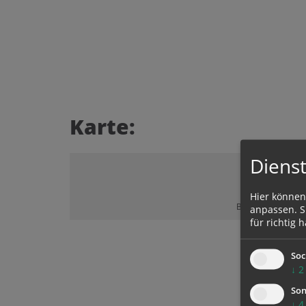
Karte:
Dienst
Hier können
Bitte akzeptieren 
anpassen. Si
für richtig h
Soc
↓
2
Son
↓
4