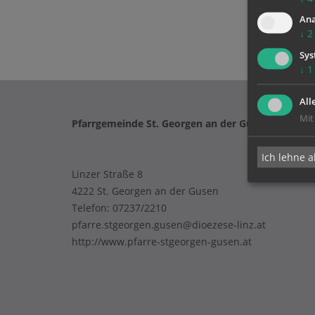
Ana
↓
2
Sys
↓
1
All
Mit
Pfarrgemeinde St. Georgen an der Gusen
Ich lehne a
Linzer Straße 8
4222 St. Georgen an der Gusen
Telefon:
07237/2210
pfarre.stgeorgen.gusen@dioezese-linz.at
http://www.pfarre-stgeorgen-gusen.at