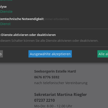
lyse
Dienste
temtechnische Notwendigkeit
(immer erforderlich)
Dienst
e Dienste aktivieren oder deaktivieren
 diesem Schalter können Sie alle Dienste aktivieren oder deaktivieren.
Pfarrvikar Moses Valentine Chukwuj
0676 8776 5419
b
Ausgewählte akzeptieren
Alle 
Di, Mi: 16.00 - 17.30 Uhr
Fr: 10.00 - 12.00 Uhr
Seelsorgerin Estelle Hartl
0676 8776 5592
nach telefonischer Vereinbarung
Sekretariat Martina Riegler
07237 2210
Mo-Do: 8.00 - 12.00 Uhr