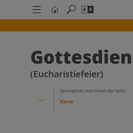
Seite durchs
Barrierefrei
Schriftgröße
Gottesdien
A
A
(Eucharistiefeier)
Sprunglinks zum Inhalt der Seite
Karte