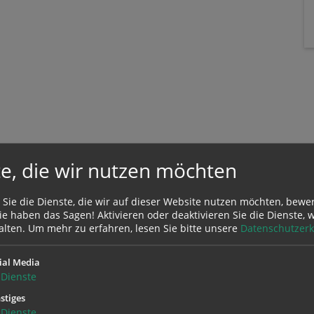
e, die wir nutzen möchten
Zustimmung erforderlich!
 Sie die Dienste, die wir auf dieser Website nutzen möchten, bewe
Sie
Cookies von Google Maps
und
laden Sie die Seite neu
, um diesen Inha
e haben das Sagen! Aktivieren oder deaktivieren Sie die Dienste, w
alten.
Um mehr zu erfahren, lesen Sie bitte unsere
Datenschutzerk
ial Media
Dienste
stiges
Dienste