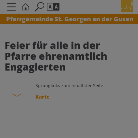
Pfarrgemeinde St. Georgen an der Gusen
Seite durchsuchen nach ...
Barrierefreiheit Einstellungen
Schriftgröße
Feier für alle in der
A
A
Pfarre ehrenamtlich
A
Engagierten
Kontrasteinstellungen
Sprunglinks zum Inhalt der Seite
A
A
A
A
A
Karte