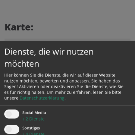
Karte:
Dienste, die wir nutzen
Zustimmung erforderlich!
möchten
Bitte akzeptieren Sie
Cookies von Google Maps
und
laden Sie
die Seite neu
, um diesen Inhalt sehen zu können.
Hier können Sie die Dienste, die wir auf dieser Website
nutzen möchten, bewerten und anpassen. Sie haben das
Sagen! Aktivieren oder deaktivieren Sie die Dienste, wie Sie
es für richtig halten.
Um mehr zu erfahren, lesen Sie bitte
unsere
Datenschutzerklärung
.
zurück
Social Media
↓
2
Dienste
Sonstiges
↓
4
Dienste