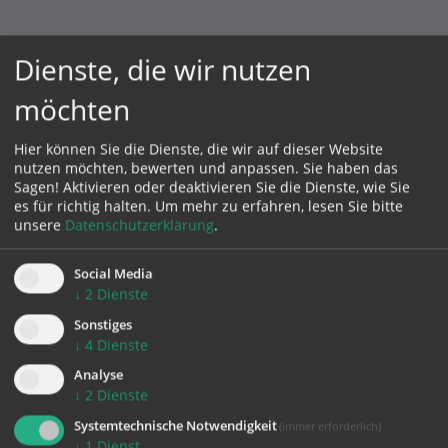
Dienste, die wir nutzen
Pfarrgemeinde St. Georgen an der Gusen
möchten
Linzer Straße 8
Hier können Sie die Dienste, die wir auf dieser Website
4222 St. Georgen an der Gusen
nutzen möchten, bewerten und anpassen. Sie haben das
Telefon:
07237/2210
Sagen! Aktivieren oder deaktivieren Sie die Dienste, wie Sie
es für richtig halten.
Um mehr zu erfahren, lesen Sie bitte
pfarre.stgeorgen.gusen@dioezese-linz.at
unsere
Datenschutzerklärung
.
http://www.pfarre-stgeorgen-gusen.at
Pfarrvikar Moses Valentine Chukwujekwu
Social Media
0676 8776 5419
↓
2
Dienste
Di, Mi: 16.00 - 17.30 Uhr
Sonstiges
Fr: 10.00 - 12.00 Uhr
↓
4
Dienste
Analyse
Seelsorgerin Estelle Hartl
↓
2
Dienste
0676 8776 5592
nach telefonischer Vereinbarung
Systemtechnische Notwendigkeit
(immer erforderlich)
↓
1
Dienst