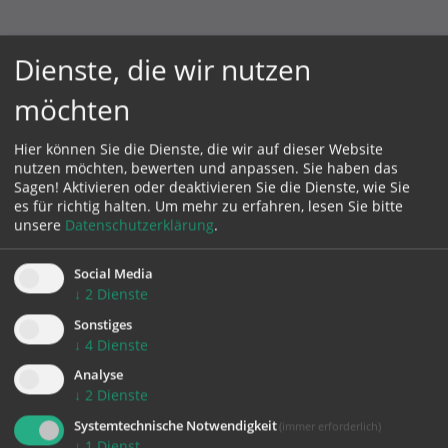
Dienste, die wir nutzen
Pfarrgemeinde St. Georgen an der Gusen
möchten
Linzer Straße 8
Hier können Sie die Dienste, die wir auf dieser Website
4222 St. Georgen an der Gusen
nutzen möchten, bewerten und anpassen. Sie haben das
Telefon:
07237/2210
Sagen! Aktivieren oder deaktivieren Sie die Dienste, wie Sie
es für richtig halten.
Um mehr zu erfahren, lesen Sie bitte
pfarre.stgeorgen.gusen@dioezese-linz.at
unsere
Datenschutzerklärung
.
http://www.pfarre-stgeorgen-gusen.at
Pfarrvikar Moses Valentine Chukwujekwu
Social Media
0676 8776 5419
↓
2
Dienste
Di, Mi: 16.00 - 17.30 Uhr
Sonstiges
Fr: 10.00 - 12.00 Uhr
↓
4
Dienste
Analyse
Seelsorgerin Estelle Hartl
↓
2
Dienste
0676 8776 5592
nach telefonischer Vereinbarung
Systemtechnische Notwendigkeit
(immer erforderlich)
↓
1
Dienst