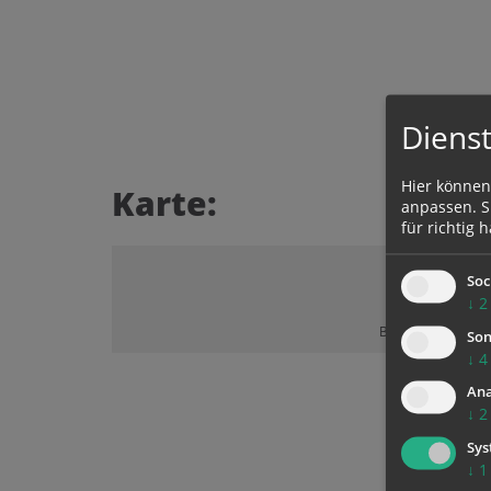
Dienst
Hier können
Karte:
anpassen. Si
für richtig h
Soc
↓
2
Bitte akzeptieren 
Son
↓
4
Ana
↓
2
Sys
↓
1