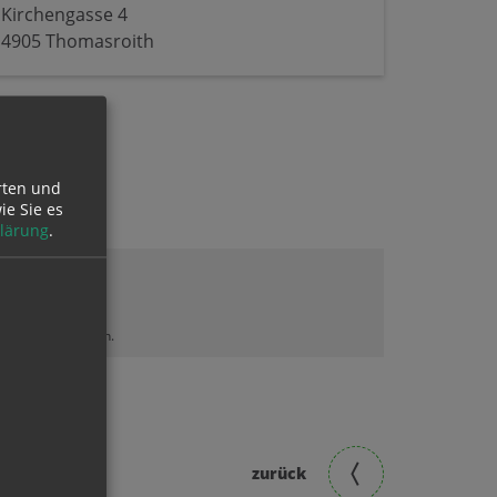
Kirchengasse 4
4905 Thomasroith
rten und
ie Sie es
lärung
.
lt sehen zu können.
zurück