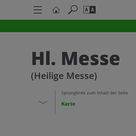
Seite durchs
Barrierefrei
Schriftgröße
Hl. Messe
A
A
(Heilige Messe)
Sprunglinks zum Inhalt der Seite
Karte