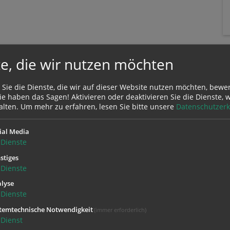
e, die wir nutzen möchten
 Sie die Dienste, die wir auf dieser Website nutzen möchten, bewe
e haben das Sagen! Aktivieren oder deaktivieren Sie die Dienste, w
alten.
Um mehr zu erfahren, lesen Sie bitte unsere
Datenschutzerk
ial Media
Dienste
Zustimmung erforderlich!
Sie
Cookies von Google Maps
und
laden Sie die Seite neu
, um diesen Inha
stiges
Dienste
lyse
Dienste
temtechnische Notwendigkeit
(immer erforderlich)
Dienst