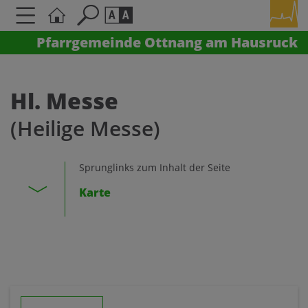
Pfarrgemeinde Ottnang am Hausruck
Seite durchsuchen nach ...
Barrierefreiheit Einstellungen
Schriftgröße
Hl. Messe
A
A
(Heilige Messe)
A
Kontrasteinstellungen
Sprunglinks zum Inhalt der Seite
Karte
A
A
A
A
A