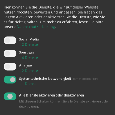
Hier können Sie die Dienste, die wir auf dieser Website
Karte:
nutzen möchten, bewerten und anpassen. Sie haben das
Sagen! Aktivieren oder deaktivieren Sie die Dienste, wie Sie
es für richtig halten.
Um mehr zu erfahren, lesen Sie bitte
unsere
Datenschutzerklärung
.
Zustimmung erforderlich!
Social Media
↓
2
Dienste
Bitte akzeptieren Sie
Cookies von Google Maps
und
laden Sie
die Seite neu
, um diesen Inhalt sehen zu können.
Sonstiges
↓
4
Dienste
Analyse
↓
2
Dienste
Systemtechnische Notwendigkeit
(immer erforderlich)
zurück
↓
1
Dienst
Alle Dienste aktivieren oder deaktivieren
Mit diesem Schalter können Sie alle Dienste aktivieren oder
deaktivieren.