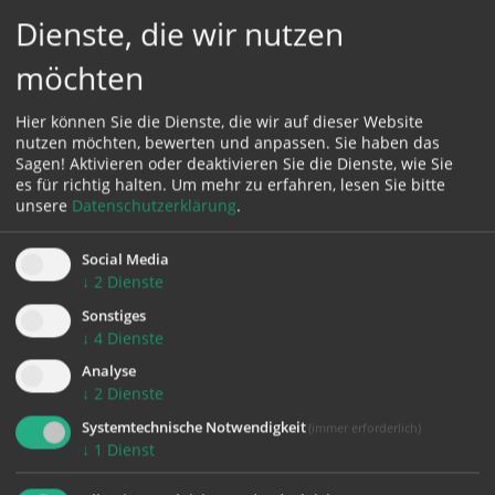
Dienste, die wir nutzen
Kontakt:
T:
06604543402
möchten
E:
huemer.a@outlook.at
Hier können Sie die Dienste, die wir auf dieser Website
nutzen möchten, bewerten und anpassen. Sie haben das
Sagen! Aktivieren oder deaktivieren Sie die Dienste, wie Sie
es für richtig halten.
Um mehr zu erfahren, lesen Sie bitte
unsere
Datenschutzerklärung
.
Karte:
Social Media
↓
2
Dienste
Sonstiges
↓
4
Dienste
Zustimmung erforderlich!
Bitte akzeptieren Sie
Cookies von Google Maps
und
laden Sie
Analyse
die Seite neu
, um diesen Inhalt sehen zu können.
↓
2
Dienste
Systemtechnische Notwendigkeit
(immer erforderlich)
↓
1
Dienst