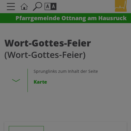
Pfarrgemeinde Ottnang am Hausruck
Seite durchsuchen nach ...
Barrierefreiheit Einstellungen
Schriftgröße
Wort-Gottes-Feier
A
A
(Wort-Gottes-Feier)
A
Kontrasteinstellungen
Sprunglinks zum Inhalt der Seite
Karte
A
A
A
A
A