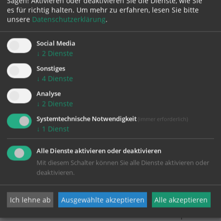
Sagen! Aktivieren oder deaktivieren Sie die Dienste, wie Sie
es für richtig halten.
Um mehr zu erfahren, lesen Sie bitte
unsere
Datenschutzerklärung
.
Karte:
Social Media
↓
2
Dienste
Sonstiges
Zustimmung erforderlich!
↓
4
Dienste
Bitte akzeptieren Sie
Cookies von Google Maps
und
laden Sie
Analyse
die Seite neu
, um diesen Inhalt sehen zu können.
↓
2
Dienste
Systemtechnische Notwendigkeit
(immer erforderlich)
↓
1
Dienst
Alle Dienste aktivieren oder deaktivieren
Mit diesem Schalter können Sie alle Dienste aktivieren oder
deaktivieren.
KONTAKT
Ich lehne ab
Ausgewählte akzeptieren
Alle akzeptieren
Impressum