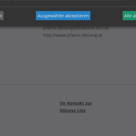
b
Ausgewählte akzeptieren
Alle 
Telefon:
0664/4279732
pfarre.ottnang@dioezese-linz.at
http://www.pfarre-ottnang.at
Ihr Kontakt zur
Diözese Linz