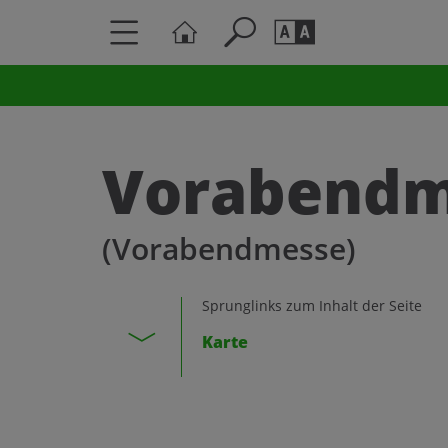
Seite durchs
Barrierefrei
Schriftgröße
Vorabendm
A
A
(Vorabendmesse)
Sprunglinks zum Inhalt der Seite
Karte