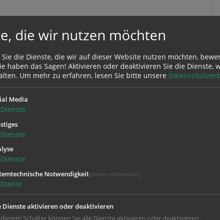
e, die wir nutzen möchten
 Sie die Dienste, die wir auf dieser Website nutzen möchten, bewe
e haben das Sagen! Aktivieren oder deaktivieren Sie die Dienste, w
alten.
Um mehr zu erfahren, lesen Sie bitte unsere
Datenschutzerk
ial Media
Dienste
stiges
Dienste
Zustimmung erforderlich!
lyse
Dienste
Sie
Cookies von Google Maps
und
laden Sie die Seite neu
, um diesen Inha
temtechnische Notwendigkeit
(immer erforderlich)
Dienst
e Dienste aktivieren oder deaktivieren
 diesem Schalter können Sie alle Dienste aktivieren oder deaktivieren.