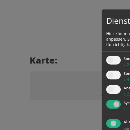
Dienst
Hier können
anpassen. Si
für richtig h
Karte:
Soc
↓
2
Son
↓
4
Ana
↓
2
Bitte akzeptieren 
Sys
↓
1
All
Mit