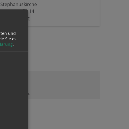
Stephanuskirche
Hauptstraße 14
4901 Ottnang
rten und
ie Sie es
lärung
.
lt sehen zu können.